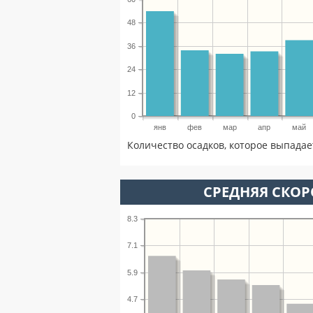
48
36
24
12
0
янв
фев
мар
апр
май
Количество осадков, которое выпадае
СРЕДНЯЯ СКОР
8.3
7.1
5.9
4.7