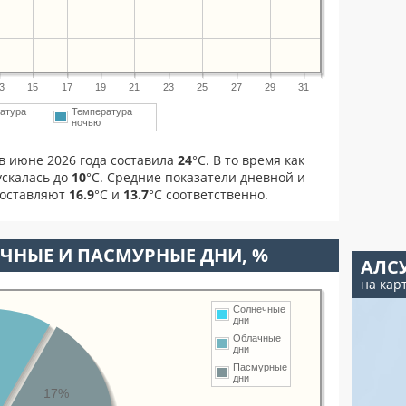
3
15
17
19
21
23
25
27
29
31
атура
Температура
ночью
в июне 2026 года составила
24
°С. В то время как
скалась до
10
°C. Средние показатели дневной и
составляют
16.9
°С и
13.7
°С соответственно.
ЧНЫЕ И ПАСМУРНЫЕ ДНИ, %
АЛС
на кар
Солнечные
дни
Облачные
дни
Пасмурные
дни
17%