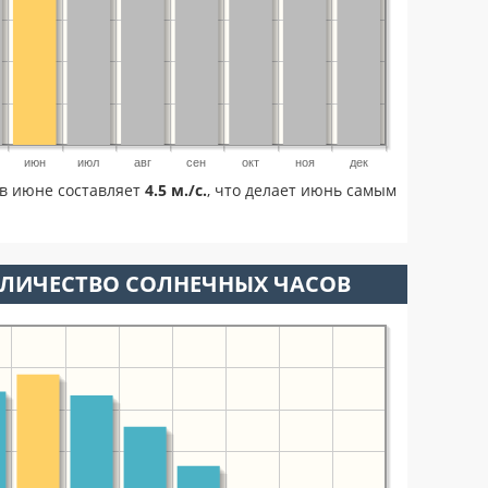
июн
июл
авг
сен
окт
ноя
дек
в июне составляет
4.5 м./с.
, что делает июнь самым
ОЛИЧЕСТВО СОЛНЕЧНЫХ ЧАСОВ