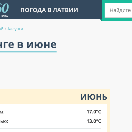
ПОГОДА В ЛАТВИИ
ай
/
Алсунга
нге в июне
ИЮНЬ
м:
17.0°C
чью:
13.0°C