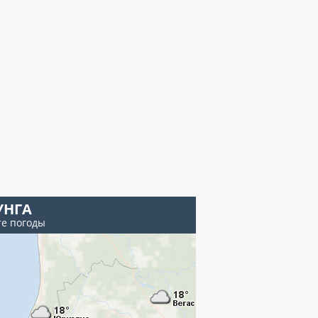
УНГА
те погоды