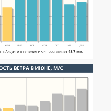
июн
июл
авг
сен
окт
ноя
дек
т в Алсунге в течение июня составляет
48.7 мм.
ОСТЬ ВЕТРА В ИЮНЕ, М/С