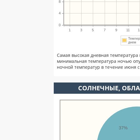
8
4
0
1
3
5
7
9
11
1
Темпер
днем
Самая высокая дневная температура 
минимальная температура ночью опу
ночной температур в течение июня 
CОЛНЕЧНЫЕ, ОБЛА
37%