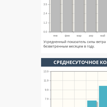
3.5
2.4
1.2
0.0
янв
фев
мар
апр
май
Усредненный показатель силы ветра 
безветренным месяцем в году.
СРЕДНЕСУТОЧНОЕ К
13.9
11.9
9.9
7.9