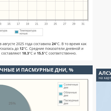
3
15
17
19
21
23
25
27
29
31
атура
Температура
ночью
 августе 2025 года составила
24
°С. В то время как
скалась до
12
°C. Средние показатели дневной и
а составляют
18.3
°С и
15.5
°С соответственно.
ЧНЫЕ И ПАСМУРНЫЕ ДНИ, %
АЛС
на кар
Солнечные
дни
Облачные
дни
Пасмурные
25%
дни