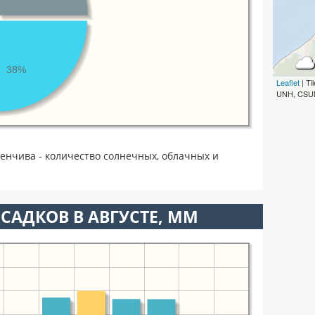
38%
Leaflet
| T
UNH, CSUM
менчива - количество солнечных, облачных и
САДКОВ В АВГУСТЕ, ММ