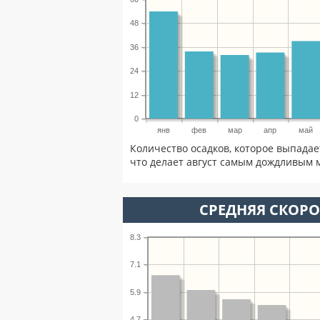
48
36
24
12
0
янв
фев
мар
апр
май
Количество осадков, которое выпадае
что делает август самым дождливым м
СРЕДНЯЯ СКОРОС
8.3
7.1
5.9
4.7