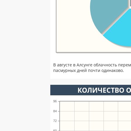
В августе в Алсунге облачность пере
пасмурных дней почти одинаково.
КОЛИЧЕСТВО О
96
84
72
60