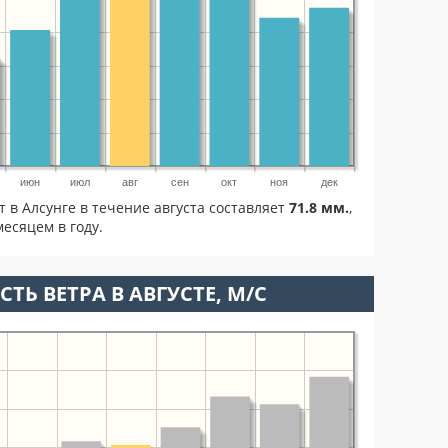
июн
июл
авг
сен
окт
ноя
дек
т в Алсунге в течение августа составляет
71.8 мм.
,
есяцем в году.
ТЬ ВЕТРА В АВГУСТЕ, М/С