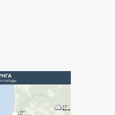
УНГА
те погоды