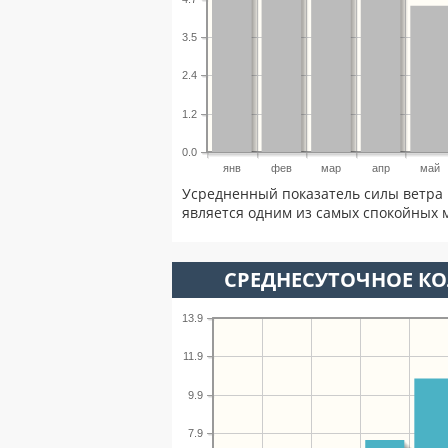
3.5
2.4
1.2
0.0
янв
фев
мар
апр
май
Усредненный показатель силы ветра 
является одним из самых спокойных м
СРЕДНЕСУТОЧНОЕ К
13.9
11.9
9.9
7.9