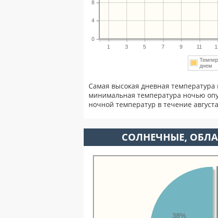
8
4
0
1
3
5
7
9
11
1
Темпер
днем
Самая высокая дневная температура в
минимальная температура ночью опу
ночной температур в течение август
CОЛНЕЧНЫЕ, ОБЛА
38%