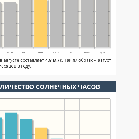
июн
июл
авг
сен
окт
ноя
дек
в августе составляет
4.8 м./с.
Таким образом август
есяцев в году.
ОЛИЧЕСТВО СОЛНЕЧНЫХ ЧАСОВ