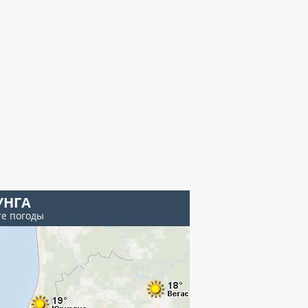
УНГА
те погоды