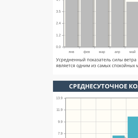
3.5
2.4
1.2
0.0
янв
фев
мар
апр
май
Усредненный показатель силы ветра 
является одним из самых спокойных м
СРЕДНЕСУТОЧНОЕ К
13.9
11.9
9.9
7.9