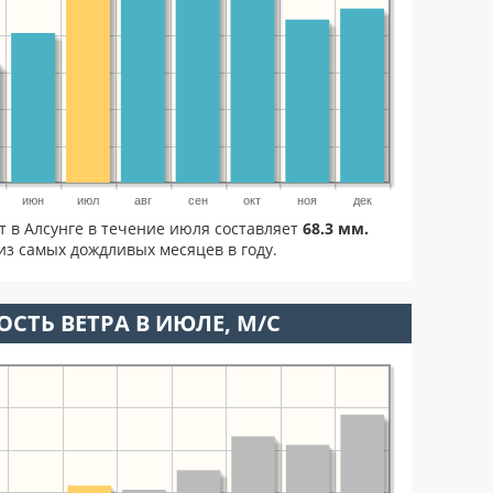
июн
июл
авг
сен
окт
ноя
дек
т в Алсунге в течение июля составляет
68.3 мм.
из самых дождливых месяцев в году.
ОСТЬ ВЕТРА В ИЮЛЕ, М/С