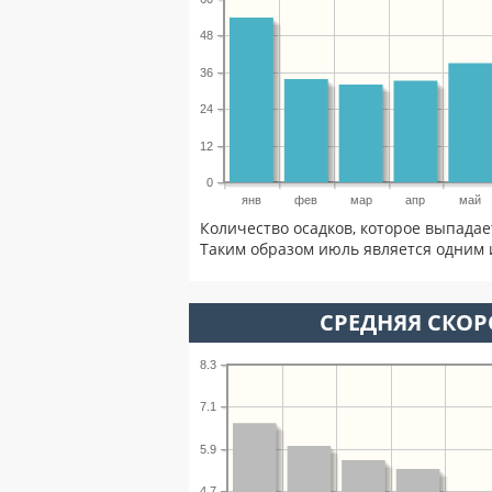
48
36
24
12
0
янв
фев
мар
апр
май
Количество осадков, которое выпадае
Таким образом июль является одним 
СРЕДНЯЯ СКОР
8.3
7.1
5.9
4.7