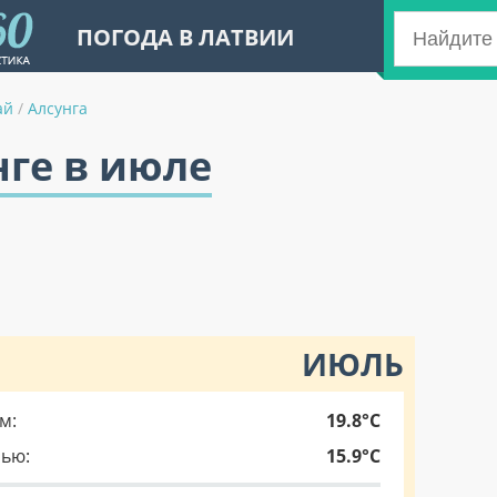
ПОГОДА В ЛАТВИИ
ай
/
Алсунга
нге в июле
ИЮЛЬ
м:
19.8°C
чью:
15.9°C