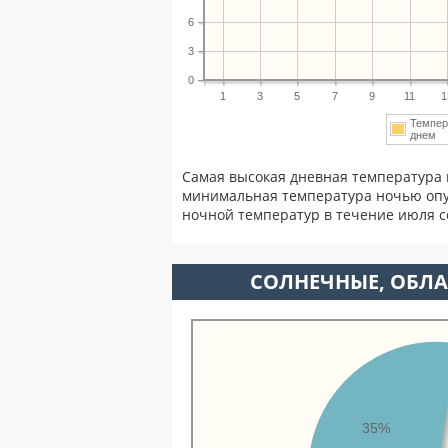
6
3
0
1
3
5
7
9
11
1
Темпер
днем
Самая высокая дневная температура 
минимальная температура ночью опу
ночной температур в течение июля 
CОЛНЕЧНЫЕ, ОБЛА
35%