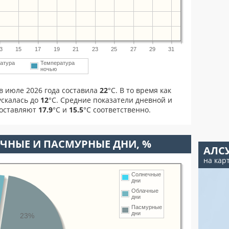
3
15
17
19
21
23
25
27
29
31
атура
Температура
ночью
в июле 2026 года составила
22
°С. В то время как
скалась до
12
°C. Средние показатели дневной и
составляют
17.9
°С и
15.5
°С соответственно.
ЧНЫЕ И ПАСМУРНЫЕ ДНИ, %
АЛС
на кар
Солнечные
дни
Облачные
дни
Пасмурные
дни
23%