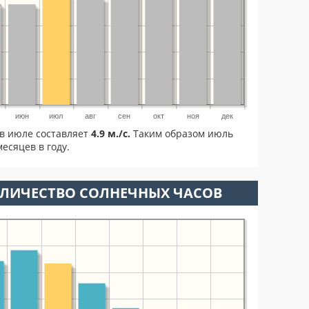
июн
июл
авг
сен
окт
ноя
дек
в июле составляет
4.9 м./с.
Таким образом июль
есяцев в году.
ОЛИЧЕСТВО СОЛНЕЧНЫХ ЧАСОВ