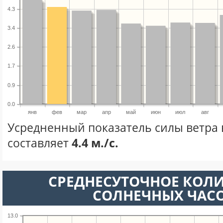
4.3
3.4
2.6
1.7
0.9
0.0
янв
фев
мар
апр
май
июн
июл
авг
Усредненный показатель силы ветра 
составляет
4.4 м./с.
СРЕДНЕСУТОЧНОЕ КОЛ
СОЛНЕЧНЫХ ЧАС
13.0