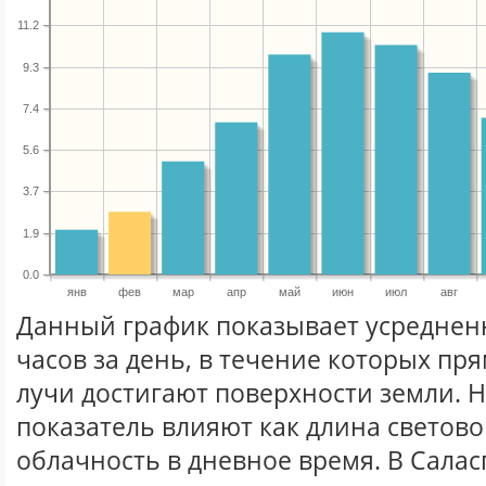
11.2
9.3
7.4
5.6
3.7
1.9
0.0
янв
фев
мар
апр
май
июн
июл
авг
Данный график показывает усреднен
часов за день, в течение которых п
лучи достигают поверхности земли. 
показатель влияют как длина световог
облачность в дневное время. В Салас