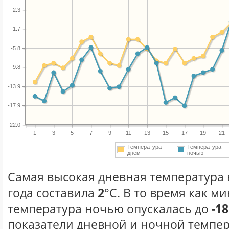
2.3
-1.7
-5.8
-9.8
-13.9
-17.9
-22.0
1
3
5
7
9
11
13
15
17
19
21
Температура
Температура
днем
ночью
Самая высокая дневная температура 
года составила
2
°С. В то время как 
температура ночью опускалась до
-18
показатели дневной и ночной темпер