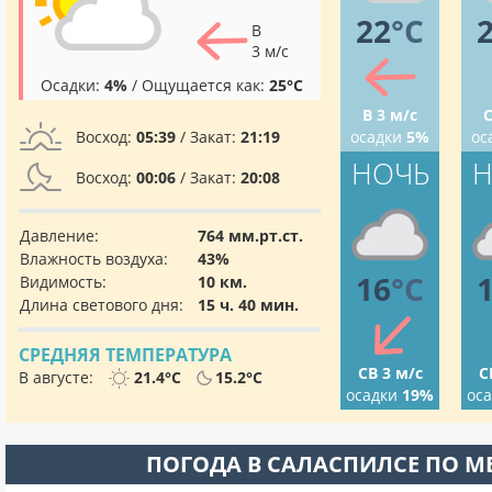
22
°C
В
3 м/с
Осадки:
4%
/ Ощущается как:
25°C
В 3 м/с
С
Восход:
05:39
/ Закат:
21:19
осадки
5%
ос
НОЧЬ
Н
Восход:
00:06
/ Закат:
20:08
Давление:
764 мм.рт.ст.
Влажность воздуха:
43%
16
°C
Видимость:
10 км.
Длина светового дня:
15 ч. 40 мин.
СРЕДНЯЯ ТЕМПЕРАТУРА
СВ 3 м/с
С
В августе:
21.4°C
15.2°C
осадки
19%
ос
ПОГОДА В САЛАСПИЛСЕ ПО 