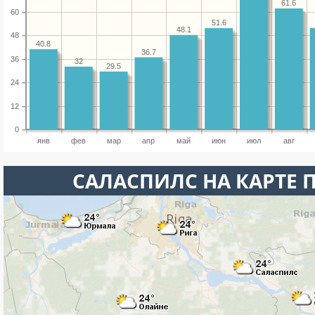
61.6
60
51.6
48.1
48
40.8
36.7
36
32
29.5
24
12
0
янв
фев
мар
апр
май
июн
июл
авг
САЛАСПИЛС НА КАРТЕ