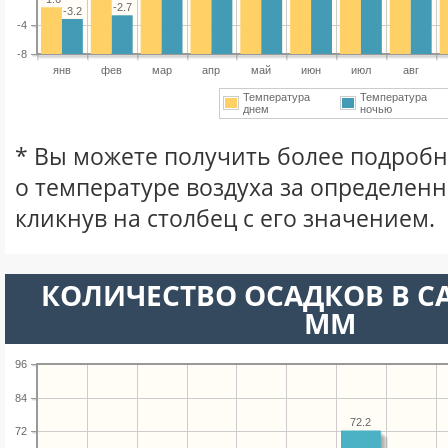
-2.7
-3.2
-4
-8
янв
фев
мар
апр
май
июн
июл
авг
Температура
Температура
днем
ночью
* Вы можете получить более подро
о температуре воздуха за определен
кликнув на столбец с его значением.
КОЛИЧЕСТВО ОСАДКОВ В С
ММ
96
84
72.2
72