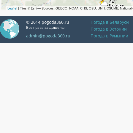
Leaflet
| Tiles © Esri — Sources: GEBCO, NOAA, CHS, OSU, UNH, CSUMB, National 
© 2014 pogoda360.ru
Погода в Беларуси
Все права защищены
Погода в Эстонии
admin@pogoda360.ru
Погода в Румынии