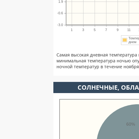
1.9
-0.6
-3.0
1
3
5
7
9
11
Темпе
дне
Самая высокая дневная температура 
минимальная температура ночью опу
ночной температур в течение ноябр
CОЛНЕЧНЫЕ, ОБЛА
60%