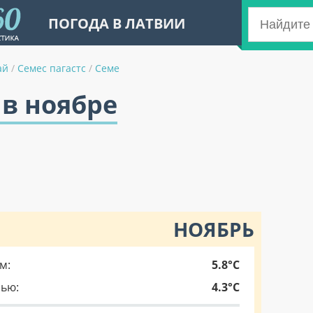
ПОГОДА В ЛАТВИИ
ай
/
Семес пагастс
/
Семе
 в ноябре
НОЯБРЬ
м:
5.8°C
чью:
4.3°C