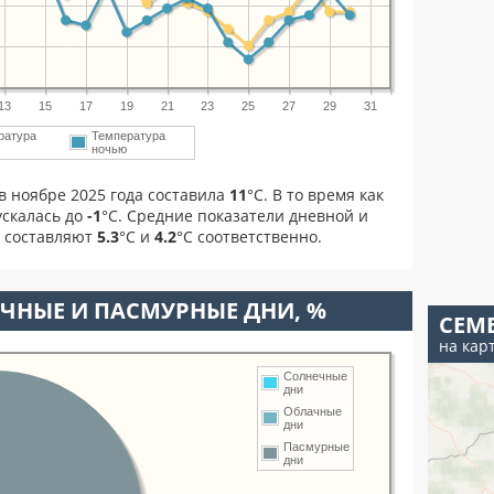
13
15
17
19
21
23
25
27
29
31
ратура
Температура
м
ночью
в ноябре 2025 года составила
11
°С. В то время как
скалась до
-1
°C. Средние показатели дневной и
я составляют
5.3
°С и
4.2
°С соответственно.
ЧНЫЕ И ПАСМУРНЫЕ ДНИ, %
СЕМ
на кар
Солнечные
дни
Облачные
дни
Пасмурные
дни