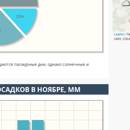
13%
%
Leaflet
| T
UNH, CSUM
даются пасмурные дни, однако солнечные и
САДКОВ В НОЯБРЕ, ММ