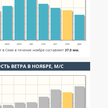
июн
июл
авг
сен
окт
ноя
дек
т в Семе в течение ноября составляет
37.0 мм.
СТЬ ВЕТРА В НОЯБРЕ, М/С