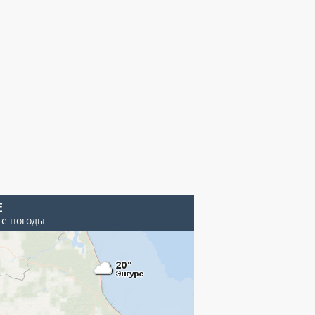
Е
те погоды