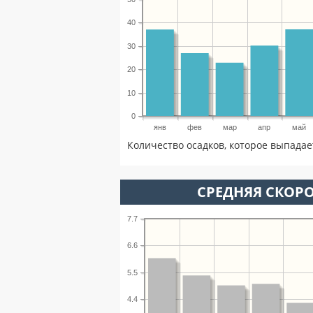
40
30
20
10
0
янв
фев
мар
апр
май
Количество осадков, которое выпадае
СРЕДНЯЯ СКОРО
7.7
6.6
5.5
4.4