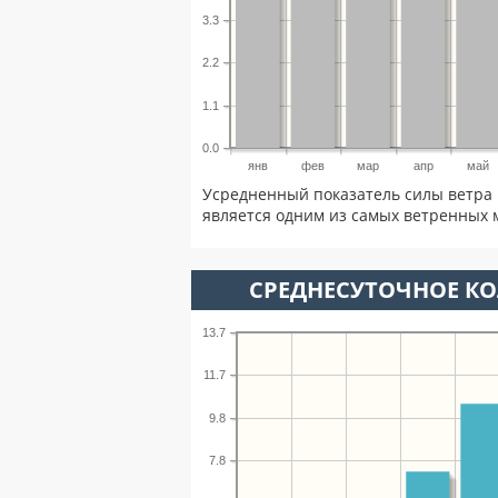
3.3
2.2
1.1
0.0
янв
фев
мар
апр
май
Усредненный показатель силы ветра 
является одним из самых ветренных м
СРЕДНЕСУТОЧНОЕ К
13.7
11.7
9.8
7.8