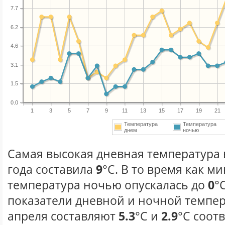
7.7
6.2
4.6
3.1
1.5
0.0
1
3
5
7
9
11
13
15
17
19
21
Температура
Температура
днем
ночью
Самая высокая дневная температура 
года составила
9
°С. В то время как 
температура ночью опускалась до
0
°
показатели дневной и ночной темпер
апреля составляют
5.3
°С и
2.9
°С соот