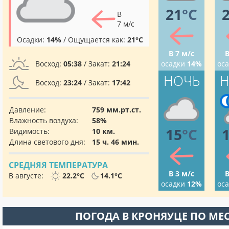
21
°C
В
7 м/с
Осадки:
14%
/ Ощущается как:
21°C
В 7 м/с
В
Восход:
05:38
/ Закат:
21:24
осадки
14%
ос
НОЧЬ
Н
Восход:
23:24
/ Закат:
17:42
Давление:
759 мм.рт.ст.
Влажность воздуха:
58%
15
°C
Видимость:
10 км.
Длина светового дня:
15 ч. 46 мин.
СРЕДНЯЯ ТЕМПЕРАТУРА
В 3 м/с
В
В августе:
22.2°C
14.1°C
осадки
12%
ос
ПОГОДА В КРОНЯУЦЕ ПО МЕ