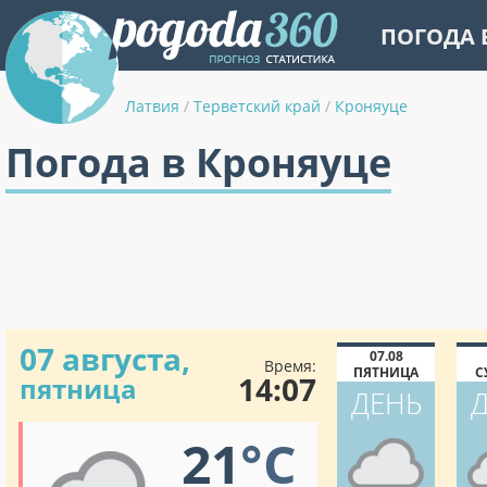
ПОГОДА 
Латвия
/
Терветский край
/
Кроняуце
Погода в Кроняуце
07 августа,
07.08
Время:
ПЯТНИЦА
С
14:07
пятница
ДЕНЬ
21
°C