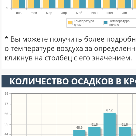
-9
янв
фев
мар
апр
май
июн
июл
авг
Температура
Температура
днем
ночью
* Вы можете получить более подро
о температуре воздуха за определен
кликнув на столбец с его значением.
КОЛИЧЕСТВО ОСАДКОВ В КР
88
77
67.2
66
55
51.8
51.8
48.6
44