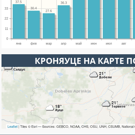
37.5
36.3
30.4
33
27.6
22
11
0
янв
фев
мар
апр
май
июн
июл
авг
КРОНЯУЦЕ НА КАРТЕ 
Leaflet
| Tiles © Esri — Sources: GEBCO, NOAA, CHS, OSU, UNH, CSUMB, National 