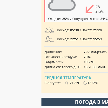
СВ
2 м/с
Осадки:
25%
/ Ощущается как:
21°C
Восход:
05:30
/ Закат:
21:20
Восход:
22:51
/ Закат:
15:59
Давление:
759 мм.рт.ст.
Влажность воздуха:
76%
Видимость:
10 км.
Длина светового дня:
15 ч. 50 мин.
СРЕДНЯЯ ТЕМПЕРАТУРА
В августе:
21.8°C
13.5°C
ПОГОДА В М