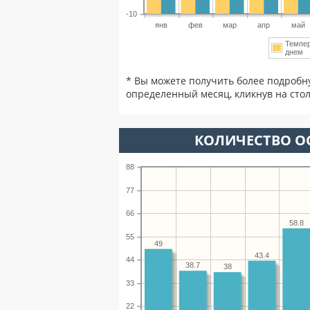
-10
янв
фев
мар
апр
май
Темпе
днем
* Вы можете получить более подробн
определенный месяц, кликнув на стол
КОЛИЧЕСТВО О
88
77
66
58.8
55
49
43.4
44
38.7
38
33
22