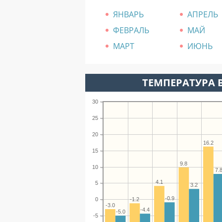
ЯНВАРЬ
АПРЕЛЬ
ФЕВРАЛЬ
МАЙ
МАРТ
ИЮНЬ
ТЕМПЕРАТУРА В
30
25
20
16.2
15
9.8
10
7.
4.1
5
3.2
-0.9
-1.2
0
-3.0
-4.4
-5.0
-5