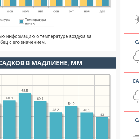
июн
июл
авг
сен
окт
ноя
дек
ратура
Температура
ночью
ую информацию о температуре воздуха за
С
бец с его значением.
САДКОВ В МАДЛИЕНЕ, ММ
С
68.5
60.9
60.1
54.9
48.2
48.1
43
С