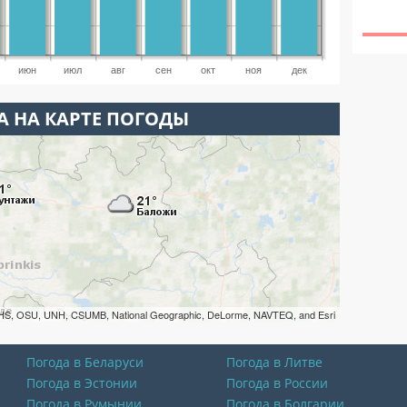
июн
июл
авг
сен
окт
ноя
дек
 НА КАРТЕ ПОГОДЫ
HS, OSU, UNH, CSUMB, National Geographic, DeLorme, NAVTEQ, and Esri
Погода в Беларуси
Погода в Литве
Погода в Эстонии
Погода в России
Погода в Румынии
Погода в Болгарии