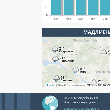
11
0
янв
фев
мар
апр
май
МАДЛИЕНА
Leaflet
| Tiles © Esri — Sources: GEBCO, NOAA, C
© 2014 pogoda360.ru
Все права защищены
admin@pogoda360.ru