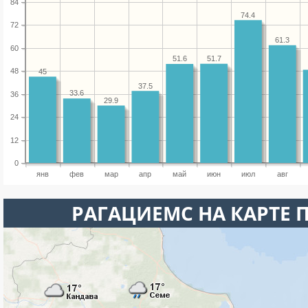
84
74.4
72
61.3
60
51.7
51.6
48
45
37.5
33.6
36
29.9
24
12
0
янв
фев
мар
апр
май
июн
июл
авг
РАГАЦИЕМС НА КАРТЕ 