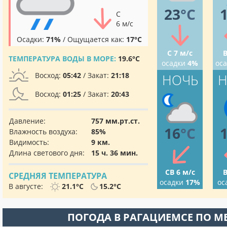
23
°C
С
6 м/с
Осадки:
71%
/ Ощущается как:
17°C
С 7 м/с
В
ТЕМПЕРАТУРА ВОДЫ В МОРЕ:
19.6°C
осадки
4%
ос
Восход:
05:42
/ Закат:
21:18
НОЧЬ
Н
Восход:
01:25
/ Закат:
20:43
Давление:
757 мм.рт.ст.
16
°C
Влажность воздуха:
85%
Видимость:
9 км.
Длина светового дня:
15 ч. 36 мин.
СВ 6 м/с
В
СРЕДНЯЯ ТЕМПЕРАТУРА
осадки
17%
ос
В августе:
21.1°C
15.2°C
ПОГОДА В РАГАЦИЕМСЕ ПО 