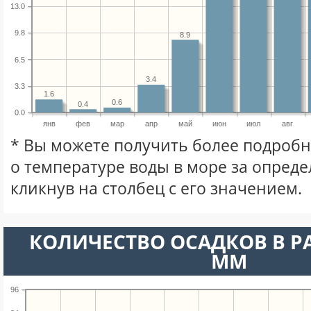
13.0
9.8
8.9
6.5
3.4
3.3
1.6
0.6
0.4
0.0
янв
фев
мар
апр
май
июн
июл
авг
* Вы можете получить более подро
о температуре воды в море за опред
кликнув на столбец с его значением.
КОЛИЧЕСТВО ОСАДКОВ В Р
ММ
96