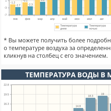
1
-0.1
-1.2
-2.3
-2.7
-3
-7
янв
фев
мар
апр
май
июн
июл
авг
Температура
Температура
днем
ночью
* Вы можете получить более подро
о температуре воздуха за определен
кликнув на столбец с его значением.
ТЕМПЕРАТУРА ВОДЫ В М
22.8
19
19.5
18.3
16.3
14.8