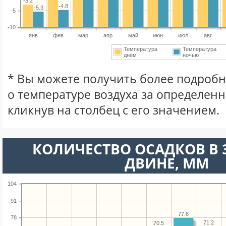
-3.2
-4.8
-5.3
-5
-10
янв
фев
мар
апр
май
июн
июл
авг
Температура
Температура
днем
ночью
* Вы можете получить более подро
о температуре воздуха за определен
кликнув на столбец с его значением.
КОЛИЧЕСТВО ОСАДКОВ В
ДВИНЕ, ММ
104
91
77.6
78
71.2
70.5