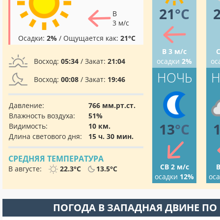
21
°C
В
3 м/с
Осадки:
2%
/ Ощущается как:
21°C
В 3 м/с
С
Восход:
05:34
/ Закат:
21:04
осадки
2%
ос
НОЧЬ
Н
Восход:
00:08
/ Закат:
19:46
Давление:
766 мм.рт.ст.
Влажность воздуха:
51%
13
°C
Видимость:
10 км.
Длина светового дня:
15 ч. 30 мин.
СРЕДНЯЯ ТЕМПЕРАТУРА
СВ 2 м/с
В
В августе:
22.3°C
13.5°C
осадки
12%
ос
ПОГОДА В ЗАПАДНАЯ ДВИНЕ ПО