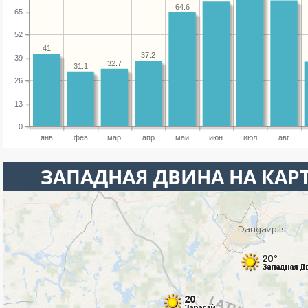
64.6
65
52
41
37.2
39
32.7
31.1
26
13
0
янв
фев
мар
апр
май
июн
июл
авг
ЗАПАДНАЯ ДВИНА НА КАР