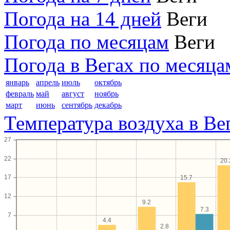
Погода на 14 дней
Веги
Погода по месяцам
Веги
Погода в Вегах по месяца
январь
апрель
июль
октябрь
февраль
май
август
ноябрь
март
июнь
сентябрь
декабрь
Температура воздуха в Ве
27
22
20.
17
15.7
12
9.2
7.3
7
4.4
2.8