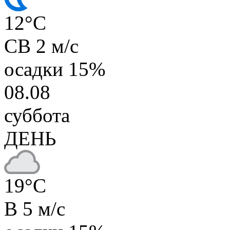
12
°C
СВ 2 м/с
осадки
15%
08.08
суббота
ДЕНЬ
19
°C
В 5 м/с