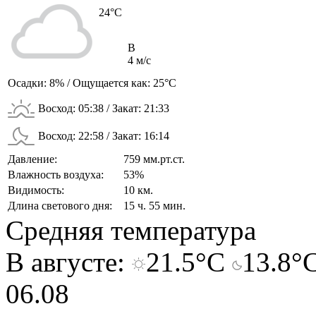
24
°C
В
4 м/с
Осадки:
8%
/ Ощущается как:
25°C
Восход:
05:38
/ Закат:
21:33
Восход:
22:58
/ Закат:
16:14
Давление:
759 мм.рт.ст.
Влажность воздуха:
53%
Видимость:
10 км.
Длина светового дня:
15 ч. 55 мин.
Средняя температура
В августе:
21.5°C
13.8°
06.08