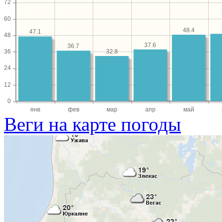
72
60
48.4
47.1
48
37.6
36.7
32.8
36
24
12
0
янв
фев
мар
апр
май
Веги на карте погоды