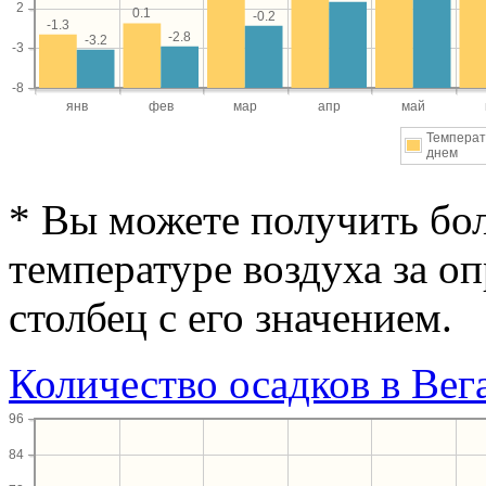
2
0.1
-0.2
-1.3
-2.8
-3.2
-3
-8
янв
фев
мар
апр
май
Температ
днем
* Вы можете получить б
температуре воздуха за о
столбец с его значением.
Количество осадков в Вег
96
84