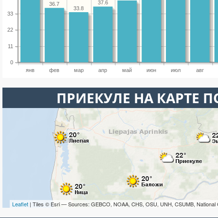
37.6
36.7
33.8
33
22
11
0
янв
фев
мар
апр
май
июн
июл
авг
ПРИЕКУЛЕ НА КАРТЕ 
Leaflet
| Tiles © Esri — Sources: GEBCO, NOAA, CHS, OSU, UNH, CSUMB, National 