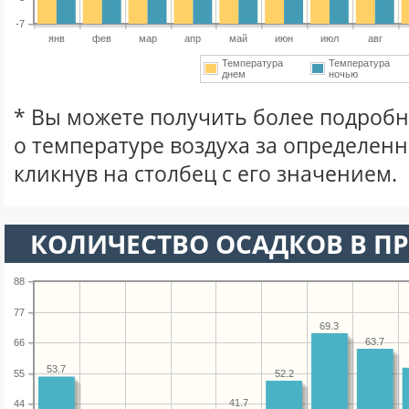
-7
янв
фев
мар
апр
май
июн
июл
авг
Температура
Температура
днем
ночью
* Вы можете получить более подро
о температуре воздуха за определен
кликнув на столбец с его значением.
КОЛИЧЕСТВО ОСАДКОВ В ПР
88
77
69.3
63.7
66
53.7
55
52.2
41.7
44