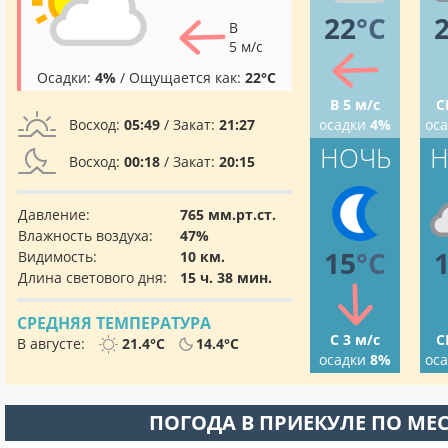
22
°C
В
5 м/с
Осадки:
4%
/ Ощущается как:
22°C
В 5 м/с
С
Восход:
05:49
/ Закат:
21:27
осадки
4%
ос
НОЧЬ
Н
Восход:
00:18
/ Закат:
20:15
Давление:
765 мм.рт.ст.
Влажность воздуха:
47%
15
°C
Видимость:
10 км.
Длина светового дня:
15 ч. 38 мин.
СРЕДНЯЯ ТЕМПЕРАТУРА
С 3 м/с
С
В августе:
21.4°C
14.4°C
осадки
8%
ос
ПОГОДА В ПРИЕКУЛЕ ПО МЕ