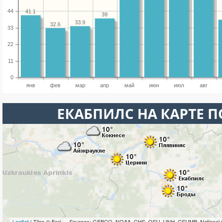
44
41.1
39
33.9
32.6
33
22
11
0
янв
фев
мар
апр
май
июн
июл
авг
ЕКАБПИЛС НА КАРТЕ 
Leaflet
| Tiles © Esri — Sources: GEBCO, NOAA, CHS, OSU, UNH, CSUMB, National 