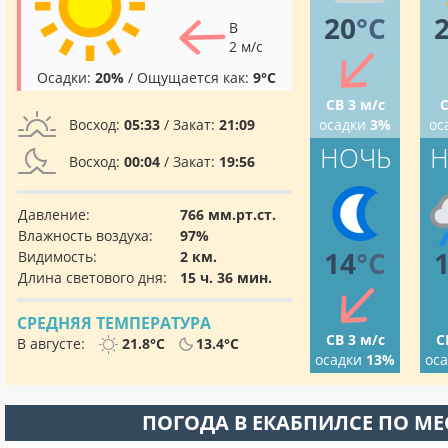
20
°C
В
2 м/с
Осадки:
20%
/ Ощущается как:
9°C
СВ 3 м/с
С
Восход:
05:33
/ Закат:
21:09
осадки
3%
ос
НОЧЬ
Н
Восход:
00:04
/ Закат:
19:56
Давление:
766 мм.рт.ст.
Влажность воздуха:
97%
14
°C
Видимость:
2 км.
Длина светового дня:
15 ч. 36 мин.
СРЕДНЯЯ ТЕМПЕРАТУРА
СВ 3 м/с
С
В августе:
21.8°C
13.4°C
осадки
13%
ос
ПОГОДА В ЕКАБПИЛСЕ ПО М