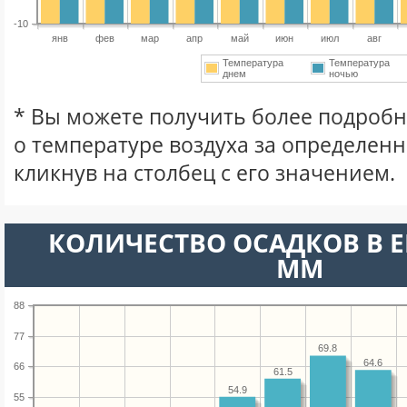
-10
янв
фев
мар
апр
май
июн
июл
авг
Температура
Температура
днем
ночью
* Вы можете получить более подро
о температуре воздуха за определен
кликнув на столбец с его значением.
КОЛИЧЕСТВО ОСАДКОВ В Е
ММ
88
77
69.8
64.6
66
61.5
54.9
55