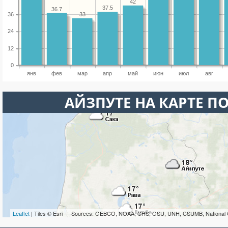
42
37.5
36.7
36
33
24
12
0
янв
фев
мар
апр
май
июн
июл
авг
АЙЗПУТЕ НА КАРТЕ П
Leaflet
| Tiles © Esri — Sources: GEBCO, NOAA, CHS, OSU, UNH, CSUMB, National 