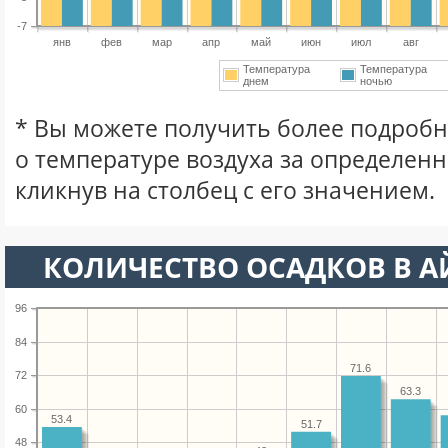
-7
янв
фев
мар
апр
май
июн
июл
авг
Температура
Температура
днем
ночью
* Вы можете получить более подро
о температуре воздуха за определен
кликнув на столбец с его значением.
КОЛИЧЕСТВО ОСАДКОВ В А
96
84
71.6
72
63.3
60
53.4
51.7
48