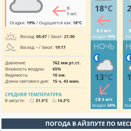
18
°C
В
5 м/с
Осадки:
19%
/ Ощущается как:
18°C
В 5 м/с
В
Восход:
05:47
/ Закат:
21:30
осадки
19%
ос
НОЧЬ
Н
Восход:
-
/ Закат:
19:17
Давление:
762 мм.рт.ст.
Влажность воздуха:
65%
13
°C
Видимость:
10 км.
Длина светового дня:
15 ч. 43 мин.
СРЕДНЯЯ ТЕМПЕРАТУРА
СВ 3 м/с
С
В августе:
21.5°C
14.2°C
осадки
24%
ос
ПОГОДА В АЙЗПУТЕ ПО МЕ