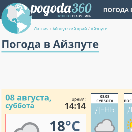
ПОГОДА 
Латвия
/
Айзпутский край
/
Айзпуте
Погода в Айзпуте
08 августа,
08.08
Время:
СУББОТА
ВОС
14:14
суббота
ДЕНЬ
18
°C