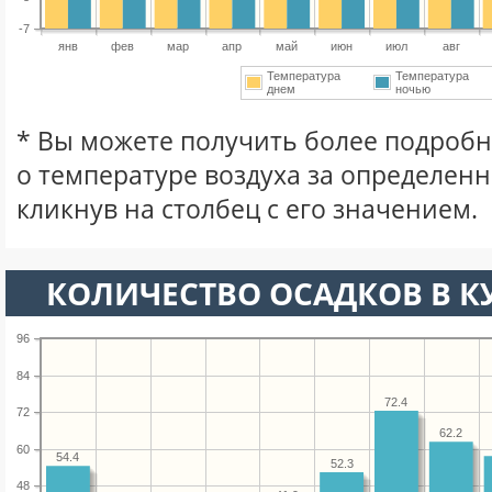
-7
янв
фев
мар
апр
май
июн
июл
авг
Температура
Температура
днем
ночью
* Вы можете получить более подро
о температуре воздуха за определен
кликнув на столбец с его значением.
КОЛИЧЕСТВО ОСАДКОВ В К
96
84
72.4
72
62.2
60
54.4
52.3
48