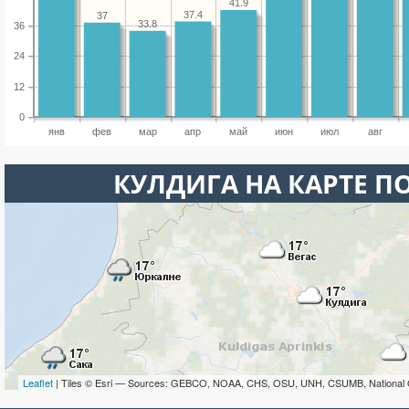
41.9
37.4
37
33.8
36
24
12
0
янв
фев
мар
апр
май
июн
июл
авг
КУЛДИГА НА КАРТЕ П
Leaflet
| Tiles © Esri — Sources: GEBCO, NOAA, CHS, OSU, UNH, CSUMB, National 