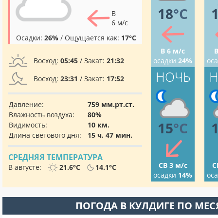
18
°C
В
6 м/с
Осадки:
26%
/ Ощущается как:
17°C
В 6 м/с
В
Восход:
05:45
/ Закат:
21:32
осадки
24%
ос
НОЧЬ
Н
Восход:
23:31
/ Закат:
17:52
Давление:
759 мм.рт.ст.
Влажность воздуха:
80%
15
°C
Видимость:
10 км.
Длина светового дня:
15 ч. 47 мин.
СРЕДНЯЯ ТЕМПЕРАТУРА
СВ 3 м/с
С
В августе:
21.6°C
14.1°C
осадки
14%
ос
ПОГОДА В КУЛДИГЕ ПО МЕ