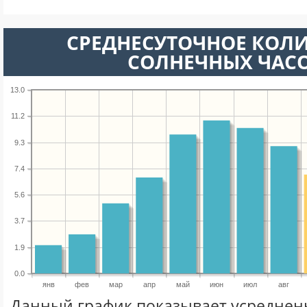
СРЕДНЕСУТОЧНОЕ КОЛ
СОЛНЕЧНЫХ ЧАС
13.0
11.2
9.3
7.4
5.6
3.7
1.9
0.0
янв
фев
мар
апр
май
июн
июл
авг
Данный график показывает усреднен