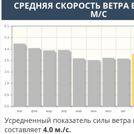
СРЕДНЯЯ СКОРОСТЬ ВЕТРА В
М/С
6.1
5.3
4.4
3.5
2.6
1.8
0.9
0.0
янв
фев
мар
апр
май
июн
июл
авг
Усредненный показатель силы ветра 
составляет
4.0 м./с.