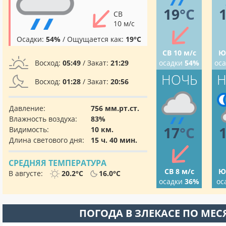
19
°C
СВ
10 м/с
Осадки:
54%
/ Ощущается как:
19°C
СВ 10 м/с
Ю
Восход:
05:49
/ Закат:
21:29
осадки
54%
ос
НОЧЬ
Н
Восход:
01:28
/ Закат:
20:56
Давление:
756 мм.рт.ст.
Влажность воздуха:
83%
17
°C
Видимость:
10 км.
Длина светового дня:
15 ч. 40 мин.
СРЕДНЯЯ ТЕМПЕРАТУРА
СВ 8 м/с
Ю
В августе:
20.2°C
16.0°C
осадки
36%
ос
ПОГОДА В ЗЛЕКАСЕ ПО МЕ