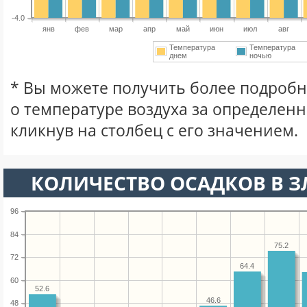
-4.0
янв
фев
мар
апр
май
июн
июл
авг
Температура
Температура
днем
ночью
* Вы можете получить более подро
о температуре воздуха за определен
кликнув на столбец с его значением.
КОЛИЧЕСТВО ОСАДКОВ В З
96
84
75.2
72
64.4
60
52.6
46.6
48