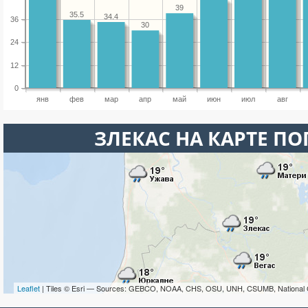
39
35.5
34.4
36
30
24
12
0
янв
фев
мар
апр
май
июн
июл
авг
ЗЛЕКАС НА КАРТЕ П
Leaflet
| Tiles © Esri — Sources: GEBCO, NOAA, CHS, OSU, UNH, CSUMB, National 