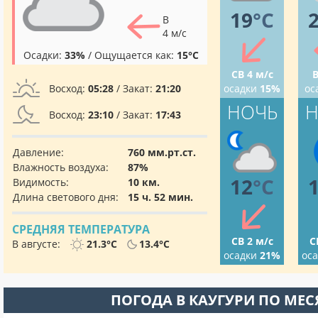
19
°C
В
4 м/с
Осадки:
33%
/ Ощущается как:
15°C
СВ 4 м/с
В
Восход:
05:28
/ Закат:
21:20
осадки
15%
ос
НОЧЬ
Н
Восход:
23:10
/ Закат:
17:43
Давление:
760 мм.рт.ст.
Влажность воздуха:
87%
12
°C
Видимость:
10 км.
Длина светового дня:
15 ч. 52 мин.
СРЕДНЯЯ ТЕМПЕРАТУРА
СВ 2 м/с
С
В августе:
21.3°C
13.4°C
осадки
21%
ос
ПОГОДА В КАУГУРИ ПО МЕ