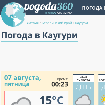
ПОГОДА 
Латвия
/
Беверинский край
/
Каугури
Погода в Каугури
07 августа,
08.08
Время:
СУББОТА
ВОС
00:23
пятница
ДЕНЬ
15
°C