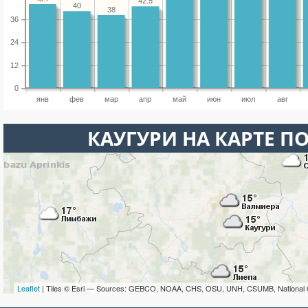
42.5
40
38
36
24
12
0
янв
фев
мар
апр
май
июн
июл
авг
КАУГУРИ НА КАРТЕ П
Leaflet
| Tiles © Esri — Sources: GEBCO, NOAA, CHS, OSU, UNH, CSUMB, National 