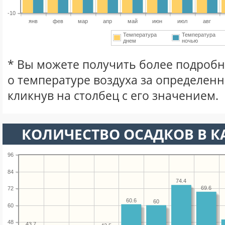
-10
янв
фев
мар
апр
май
июн
июл
авг
Температура
Температура
днем
ночью
* Вы можете получить более подро
о температуре воздуха за определен
кликнув на столбец с его значением.
КОЛИЧЕСТВО ОСАДКОВ В К
96
84
74.4
69.6
72
60.6
60
60
48
43.7