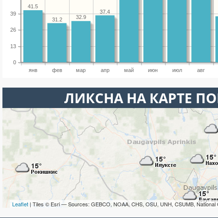
41.5
37.4
39
32.9
31.2
26
13
0
янв
фев
мар
апр
май
июн
июл
авг
ЛИКСНА НА КАРТЕ П
Leaflet
| Tiles © Esri — Sources: GEBCO, NOAA, CHS, OSU, UNH, CSUMB, National 