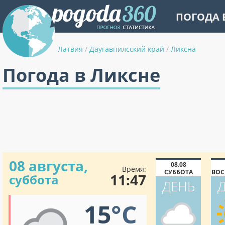
ПОГОДА 
Латвия
/
Даугавпилсский край
/
Ликсна
Погода в Ликсне
08 августа,
08.08
Время:
СУББОТА
ВОС
11:47
суббота
ДЕНЬ
15
°C