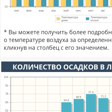
-10
янв
фев
мар
апр
май
июн
июл
авг
Температура
Температура
днем
ночью
* Вы можете получить более подро
о температуре воздуха за определен
кликнув на столбец с его значением.
КОЛИЧЕСТВО ОСАДКОВ В Л
104
91
77.4
78
71.2
69.9
64.8
65
52