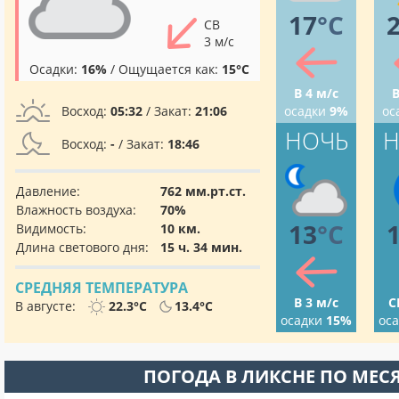
17
°C
СВ
3 м/с
Осадки:
16%
/ Ощущается как:
15°C
В 4 м/с
В
Восход:
05:32
/ Закат:
21:06
осадки
9%
ос
НОЧЬ
Н
Восход:
-
/ Закат:
18:46
Давление:
762 мм.рт.ст.
Влажность воздуха:
70%
13
°C
Видимость:
10 км.
Длина светового дня:
15 ч. 34 мин.
СРЕДНЯЯ ТЕМПЕРАТУРА
В 3 м/с
С
В августе:
22.3°C
13.4°C
осадки
15%
ос
ПОГОДА В ЛИКСНЕ ПО МЕС