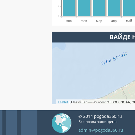
8
0
янв
фев
мар
апр
май
ВАЙДЕ 
Leaflet
| Tiles © Esri — Sources: GEBCO, NOAA, C
© 2014 pogoda360.ru
Все права защищены
admin@pogoda360.ru