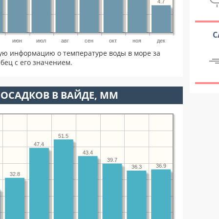
4.7
С
июн
июл
авг
сен
окт
ноя
дек
ую информацию о температуре воды в море за
бец с его значением.
ОСАДКОВ В ВАЙДЕ, ММ
51.5
47.4
43.4
39.7
36.9
36.3
32.8