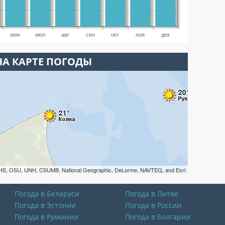
июн
июл
авг
сен
окт
ноя
дек
НА КАРТЕ ПОГОДЫ
HS, OSU, UNH, CSUMB, National Geographic, DeLorme, NAVTEQ, and Esri
Погода в Беларуси
Погода в Литве
Погода в Эстонии
Погода в России
Погода в Румынии
Погода в Болгарии