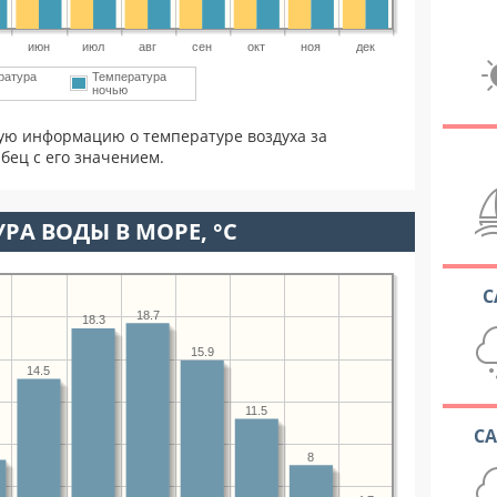
июн
июл
авг
сен
окт
ноя
дек
ратура
Температура
м
ночью
ую информацию о температуре воздуха за
бец с его значением.
РА ВОДЫ В МОРЕ, °C
С
18.7
18.3
15.9
14.5
11.5
С
8