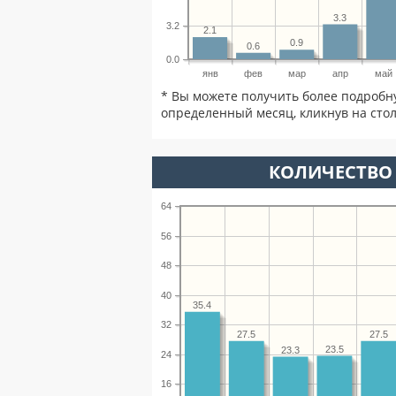
3.3
3.2
2.1
0.9
0.6
0.0
янв
фев
мар
апр
май
* Вы можете получить более подробн
определенный месяц, кликнув на стол
КОЛИЧЕСТВО 
64
56
48
40
35.4
32
27.5
27.5
23.5
23.3
24
16