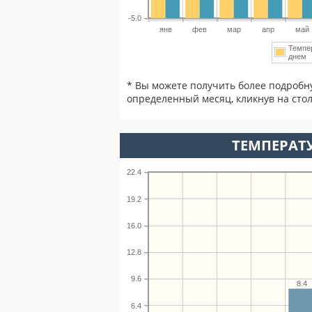
-5.0
янв
фев
мар
апр
май
Темпе
дне
* Вы можете получить более подробн
определенный месяц, кликнув на стол
ТЕМПЕРАТУ
22.4
19.2
16.0
12.8
9.6
8.4
6.4