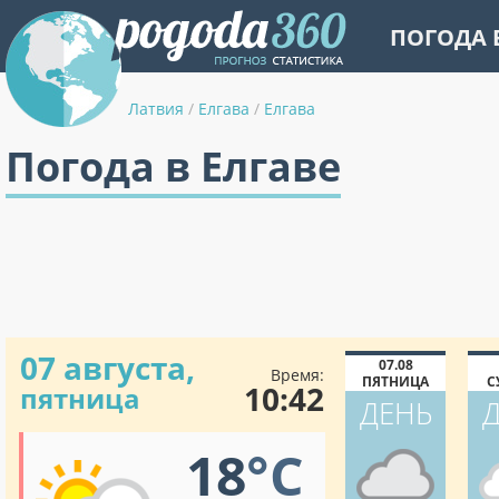
ПОГОДА 
Латвия
/
Елгава
/
Елгава
Погода в Елгаве
07 августа,
07.08
Время:
ПЯТНИЦА
С
10:42
пятница
ДЕНЬ
18
°C