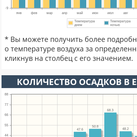
-9
янв
фев
мар
апр
май
июн
июл
авг
Температура
Температура
днем
ночью
* Вы можете получить более подро
о температуре воздуха за определен
кликнув на столбец с его значением.
КОЛИЧЕСТВО ОСАДКОВ В Е
88
77
68.3
66
55
50.8
48.2
47.6
44