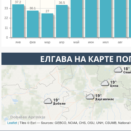
37.2
36.5
33
30.1
27
22
11
0
янв
фев
мар
апр
май
июн
июл
авг
ЕЛГАВА НА КАРТЕ П
Leaflet
| Tiles © Esri — Sources: GEBCO, NOAA, CHS, OSU, UNH, CSUMB, National 