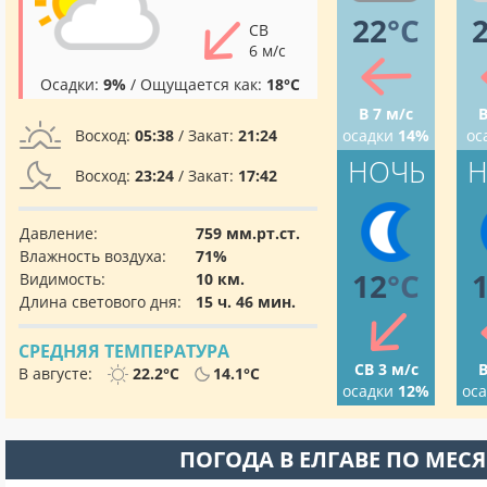
22
°C
СВ
6 м/с
Осадки:
9%
/ Ощущается как:
18°C
В 7 м/с
В
Восход:
05:38
/ Закат:
21:24
осадки
14%
ос
НОЧЬ
Н
Восход:
23:24
/ Закат:
17:42
Давление:
759 мм.рт.ст.
Влажность воздуха:
71%
12
°C
Видимость:
10 км.
Длина светового дня:
15 ч. 46 мин.
СРЕДНЯЯ ТЕМПЕРАТУРА
СВ 3 м/с
В
В августе:
22.2°C
14.1°C
осадки
12%
ос
ПОГОДА В ЕЛГАВЕ ПО МЕС