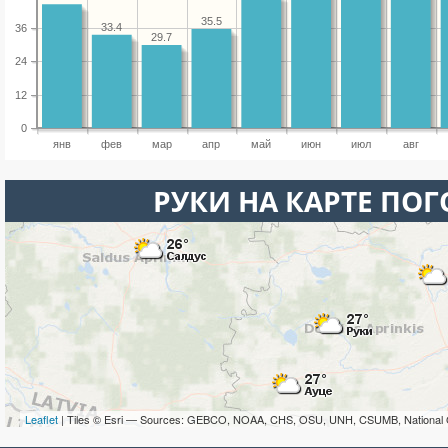
35.5
33.4
36
29.7
24
12
0
янв
фев
мар
апр
май
июн
июл
авг
РУКИ НА КАРТЕ ПО
Leaflet
| Tiles © Esri — Sources: GEBCO, NOAA, CHS, OSU, UNH, CSUMB, National 