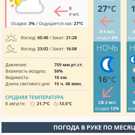
27
°C
В
4 м/с
Осадки:
3%
/ Ощущается как:
27°C
В 4 м/с
В
Восход:
05:40
/ Закат:
21:28
осадки
3%
ос
НОЧЬ
Н
Восход:
23:02
/ Закат:
16:08
Давление:
759 мм.рт.ст.
Влажность воздуха:
50%
16
°C
Видимость:
10 км.
Длина светового дня:
15 ч. 48 мин.
СРЕДНЯЯ ТЕМПЕРАТУРА
СВ 3 м/с
В
В августе:
21.7°C
13.5°C
осадки
12%
ос
ПОГОДА В РУКЕ ПО МЕСЯ