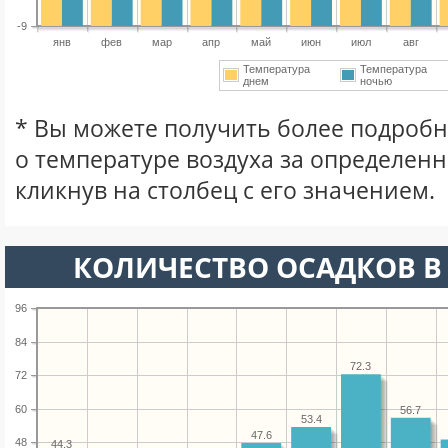
-9
янв
фев
мар
апр
май
июн
июл
авг
Температура
Температура
днем
ночью
* Вы можете получить более подро
о температуре воздуха за определен
кликнув на столбец с его значением.
КОЛИЧЕСТВО ОСАДКОВ В 
96
84
72.3
72
60
56.7
53.4
47.6
48
44.3