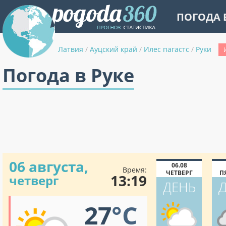
ПОГОДА 
Латвия
/
Ауцский край
/
Илес пагастс
/
Руки
Погода в Руке
06 августа,
06.08
Время:
ЧЕТВЕРГ
П
13:19
четверг
ДЕНЬ
27
°C