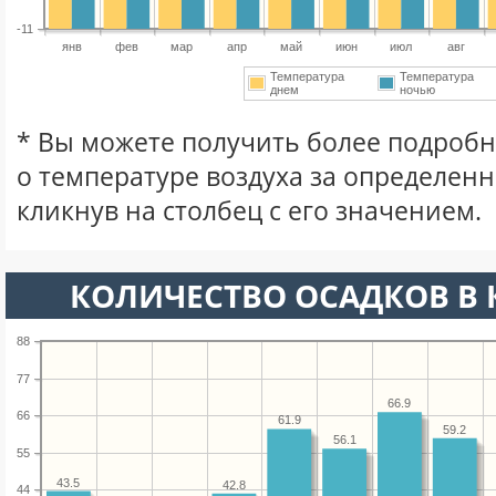
-11
янв
фев
мар
апр
май
июн
июл
авг
Температура
Температура
днем
ночью
* Вы можете получить более подро
о температуре воздуха за определен
кликнув на столбец с его значением.
КОЛИЧЕСТВО ОСАДКОВ В 
88
77
66.9
66
61.9
59.2
56.1
55
43.5
42.8
44