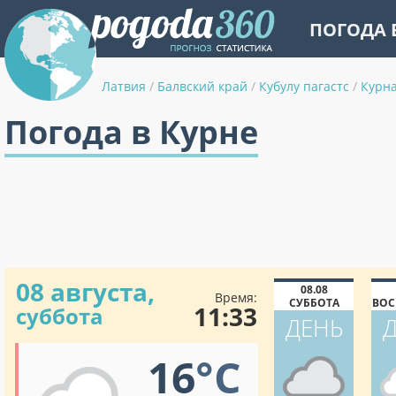
ПОГОДА 
Латвия
/
Балвский край
/
Кубулу пагастс
/
Курн
Погода в Курне
08 августа,
08.08
Время:
СУББОТА
ВОС
11:33
суббота
ДЕНЬ
16
°C