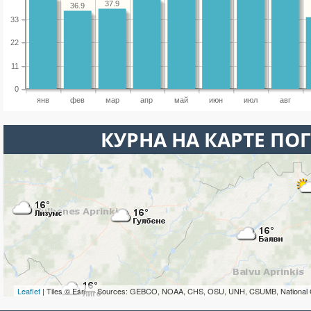
37.9
36.9
33
22
11
0
янв
фев
мар
апр
май
июн
июл
авг
КУРНА НА КАРТЕ ПО
Leaflet
| Tiles © Esri — Sources: GEBCO, NOAA, CHS, OSU, UNH, CSUMB, National 