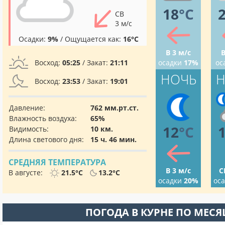
18
°C
СВ
3 м/с
Осадки:
9%
/ Ощущается как:
16°C
В 3 м/с
В
Восход:
05:25
/ Закат:
21:11
осадки
17%
ос
НОЧЬ
Н
Восход:
23:53
/ Закат:
19:01
Давление:
762 мм.рт.ст.
Влажность воздуха:
65%
12
°C
Видимость:
10 км.
Длина светового дня:
15 ч. 46 мин.
СРЕДНЯЯ ТЕМПЕРАТУРА
В 3 м/с
С
В августе:
21.5°C
13.2°C
осадки
20%
ос
ПОГОДА В КУРНЕ ПО МЕС