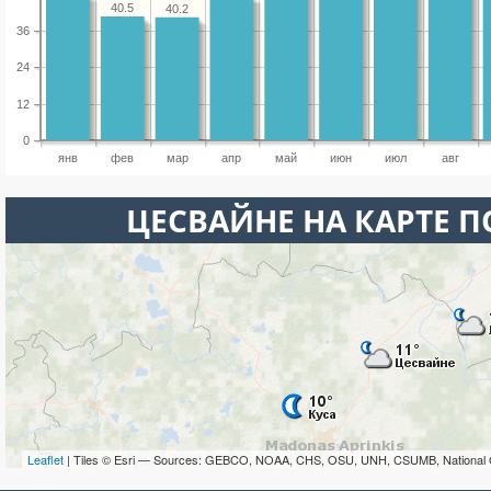
40.5
40.2
36
24
12
0
янв
фев
мар
апр
май
июн
июл
авг
ЦЕСВАЙНЕ НА КАРТЕ 
Leaflet
| Tiles © Esri — Sources: GEBCO, NOAA, CHS, OSU, UNH, CSUMB, National 