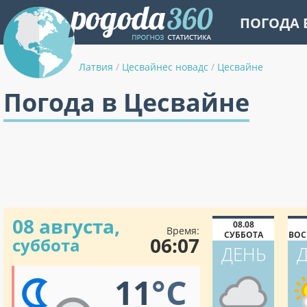
ПОГОДА 
Латвия
/
Цесвайнес новадс
/
Цесвайне
Погода в Цесвайне
08 августа,
08.08
Время:
СУББОТА
ВОС
06:07
суббота
ДЕНЬ
11
°C