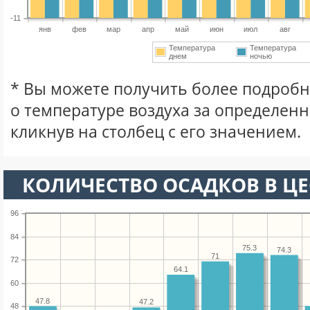
-11
янв
фев
мар
апр
май
июн
июл
авг
Температура
Температура
днем
ночью
* Вы можете получить более подро
о температуре воздуха за определен
кликнув на столбец с его значением.
КОЛИЧЕСТВО ОСАДКОВ В ЦЕ
96
84
75.3
74.3
71
72
64.1
60
47.8
47.2
48