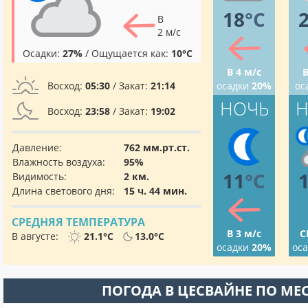
18
°C
В
2 м/с
Осадки:
27%
/ Ощущается как:
10°C
В 4 м/с
В
Восход:
05:30
/ Закат:
21:14
осадки
20%
ос
НОЧЬ
Н
Восход:
23:58
/ Закат:
19:02
Давление:
762 мм.рт.ст.
Влажность воздуха:
95%
11
°C
Видимость:
2 км.
Длина светового дня:
15 ч. 44 мин.
СРЕДНЯЯ ТЕМПЕРАТУРА
В 3 м/с
С
В августе:
21.1°C
13.0°C
осадки
20%
ос
ПОГОДА В ЦЕСВАЙНЕ ПО МЕ