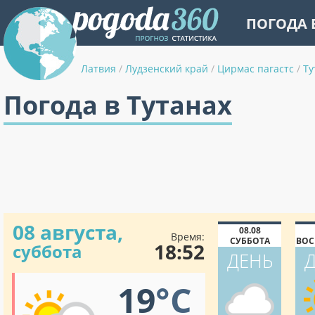
ПОГОДА 
Латвия
/
Лудзенский край
/
Цирмас пагастс
/
Ту
Погода в Тутанах
08 августа,
08.08
Время:
СУББОТА
ВОС
18:52
суббота
ДЕНЬ
19
°C