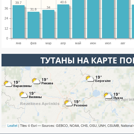
40.6
39.7
34
36
31.8
24
12
0
янв
фев
мар
апр
май
июн
июл
авг
ТУТАНЫ НА КАРТЕ П
Leaflet
| Tiles © Esri — Sources: GEBCO, NOAA, CHS, OSU, UNH, CSUMB, National 