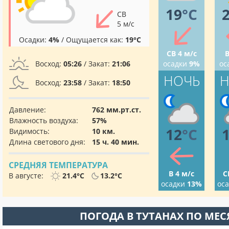
19
°C
СВ
5 м/с
Осадки:
4%
/ Ощущается как:
19°C
СВ 4 м/с
В
Восход:
05:26
/ Закат:
21:06
осадки
9%
ос
НОЧЬ
Н
Восход:
23:58
/ Закат:
18:50
Давление:
762 мм.рт.ст.
Влажность воздуха:
57%
12
°C
Видимость:
10 км.
Длина светового дня:
15 ч. 40 мин.
СРЕДНЯЯ ТЕМПЕРАТУРА
В 4 м/с
С
В августе:
21.4°C
13.2°C
осадки
13%
ос
ПОГОДА В ТУТАНАХ ПО МЕ