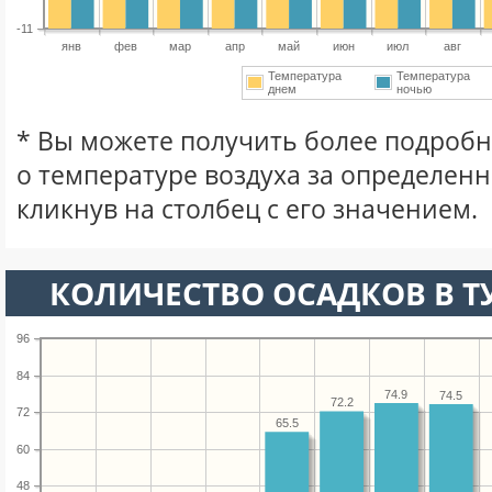
-11
янв
фев
мар
апр
май
июн
июл
авг
Температура
Температура
днем
ночью
* Вы можете получить более подро
о температуре воздуха за определен
кликнув на столбец с его значением.
КОЛИЧЕСТВО ОСАДКОВ В Т
96
84
74.9
74.5
72.2
72
65.5
60
48