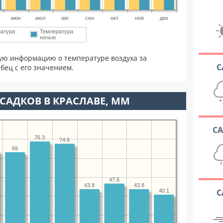
июн
июл
авг
сен
окт
ноя
дек
атура
Температура
ночью
ую информацию о температуре воздуха за
С
бец с его значением.
САДКОВ В КРАСЛАВЕ, ММ
С
76.3
74.8
69
47.6
43.8
43.8
С
40.1