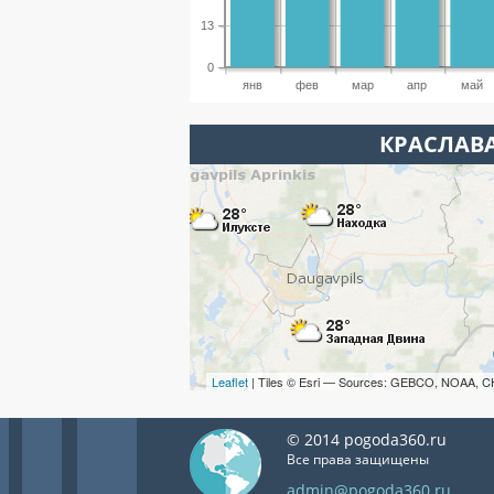
13
0
янв
фев
мар
апр
май
КРАСЛАВА
Leaflet
| Tiles © Esri — Sources: GEBCO, NOAA, C
© 2014 pogoda360.ru
Все права защищены
admin@pogoda360.ru