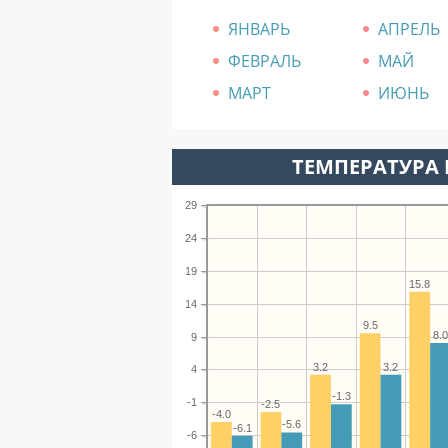
ЯНВАРЬ
АПРЕЛЬ
ФЕВРАЛЬ
МАЙ
МАРТ
ИЮНЬ
ТЕМПЕРАТУРА 
29
24
19
15.8
14
9.5
8.
9
3.2
3.2
4
-1.3
-1
-2.5
-4.0
-5.6
-6.1
-6