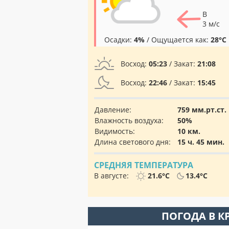
В
3 м/с
Осадки:
4%
/ Ощущается как:
28°C
Восход:
05:23
/ Закат:
21:08
Восход:
22:46
/ Закат:
15:45
Давление:
759 мм.рт.ст.
Влажность воздуха:
50%
Видимость:
10 км.
Длина светового дня:
15 ч. 45 мин.
СРЕДНЯЯ ТЕМПЕРАТУРА
В августе:
21.6°C
13.4°C
ПОГОДА В К