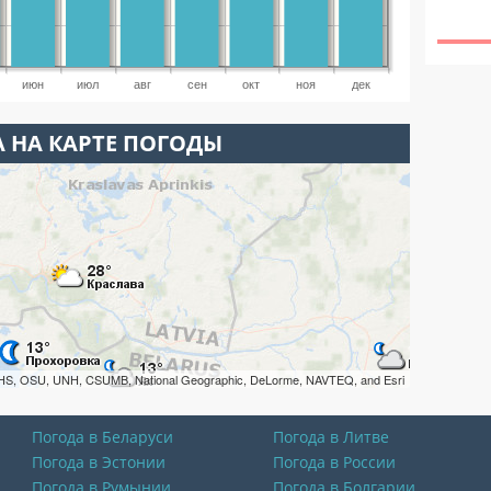
июн
июл
авг
сен
окт
ноя
дек
 НА КАРТЕ ПОГОДЫ
HS, OSU, UNH, CSUMB, National Geographic, DeLorme, NAVTEQ, and Esri
Погода в Беларуси
Погода в Литве
Погода в Эстонии
Погода в России
Погода в Румынии
Погода в Болгарии