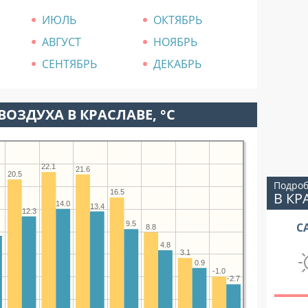
ИЮЛЬ
ОКТЯБРЬ
АВГУСТ
НОЯБРЬ
СЕНТЯБРЬ
ДЕКАБРЬ
ВОЗДУХА В КРАСЛАВЕ, °C
22.1
21.6
20.5
Подроб
16.5
В КР
14.0
13.4
12.3
9.5
С
8.8
0
4.8
3.1
0.9
-1.0
-2.7