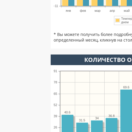
-11
янв
фев
мар
апр
май
Темпер
днем
* Вы можете получить более подробн
определенный месяц, кликнув на стол
КОЛИЧЕСТВО О
91
78
69.6
65
52
40.6
36.8
39
34
31.5
26