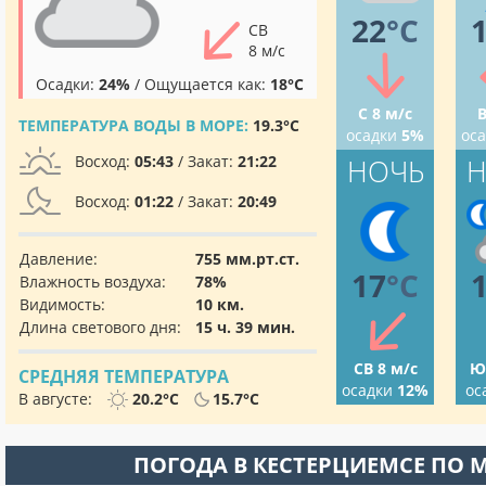
22
°C
СВ
8 м/с
Осадки:
24%
/ Ощущается как:
18°C
С 8 м/с
В
ТЕМПЕРАТУРА ВОДЫ В МОРЕ:
19.3°C
осадки
5%
ос
Восход:
05:43
/ Закат:
21:22
НОЧЬ
Н
Восход:
01:22
/ Закат:
20:49
Давление:
755 мм.рт.ст.
17
°C
Влажность воздуха:
78%
Видимость:
10 км.
Длина светового дня:
15 ч. 39 мин.
СВ 8 м/с
Ю
СРЕДНЯЯ ТЕМПЕРАТУРА
осадки
12%
ос
В августе:
20.2°C
15.7°C
ПОГОДА В КЕСТЕРЦИЕМСЕ ПО 