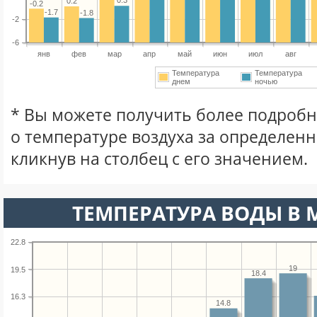
0.3
0.2
-0.2
-1.7
-1.8
-2
-6
янв
фев
мар
апр
май
июн
июл
авг
Температура
Температура
днем
ночью
* Вы можете получить более подро
о температуре воздуха за определен
кликнув на столбец с его значением.
ТЕМПЕРАТУРА ВОДЫ В М
22.8
19
19.5
18.4
16.3
14.8