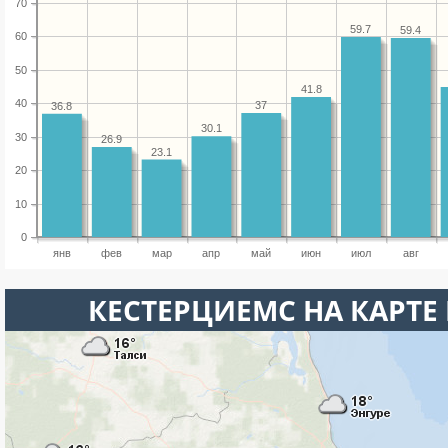
70
59.7
59.4
60
50
41.8
40
37
36.8
30.1
30
26.9
23.1
20
10
0
янв
фев
мар
апр
май
июн
июл
авг
КЕСТЕРЦИЕМС НА КАРТЕ