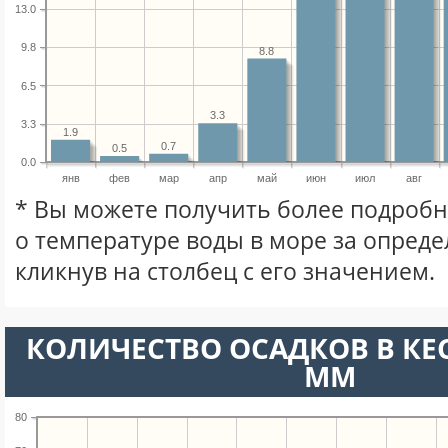
13.0
9.8
8.8
6.5
3.3
3.3
1.9
0.7
0.5
0.0
янв
фев
мар
апр
май
июн
июл
авг
* Вы можете получить более подро
о температуре воды в море за опред
кликнув на столбец с его значением.
КОЛИЧЕСТВО ОСАДКОВ В КЕ
ММ
80