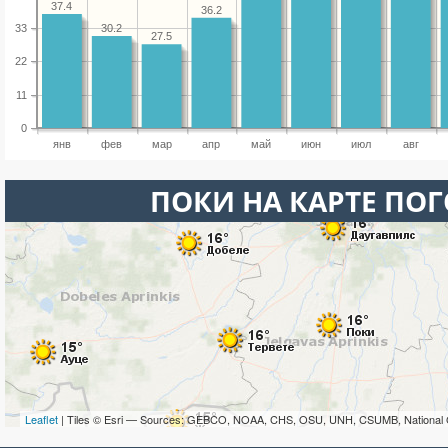
37.4
36.2
33
30.2
27.5
22
11
0
янв
фев
мар
апр
май
июн
июл
авг
ПОКИ НА КАРТЕ ПО
Leaflet
| Tiles © Esri — Sources: GEBCO, NOAA, CHS, OSU, UNH, CSUMB, National 