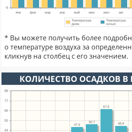
-9
янв
фев
мар
апр
май
июн
июл
авг
Температура
Температура
днем
ночью
* Вы можете получить более подро
о температуре воздуха за определен
кликнув на столбец с его значением.
КОЛИЧЕСТВО ОСАДКОВ В
88
77
67.6
66
55
50.7
48.8
47.6
44