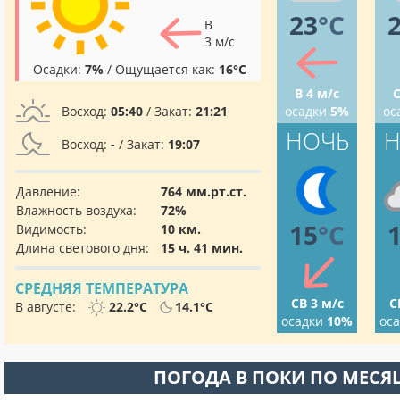
23
°C
В
3 м/с
Осадки:
7%
/ Ощущается как:
16°C
В 4 м/с
С
Восход:
05:40
/ Закат:
21:21
осадки
5%
ос
НОЧЬ
Н
Восход:
-
/ Закат:
19:07
Давление:
764 мм.рт.ст.
Влажность воздуха:
72%
15
°C
Видимость:
10 км.
Длина светового дня:
15 ч. 41 мин.
СРЕДНЯЯ ТЕМПЕРАТУРА
СВ 3 м/с
С
В августе:
22.2°C
14.1°C
осадки
10%
ос
ПОГОДА В ПОКИ ПО МЕС