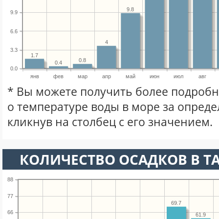
9.8
9.9
6.6
4
3.3
1.7
0.8
0.4
0.0
янв
фев
мар
апр
май
июн
июл
авг
* Вы можете получить более подро
о температуре воды в море за опред
кликнув на столбец с его значением.
КОЛИЧЕСТВО ОСАДКОВ В Т
88
77
69.7
66
61.9