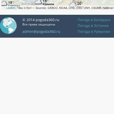
Leaflet
| Tiles © Esri — Sources: GEBCO, NOAA, CHS, OSU, UNH, CSUMB, National 
© 2014 pogoda360.ru
Погода в Беларуси
Все права защищены
Погода в Эстонии
admin@pogoda360.ru
Погода в Румынии