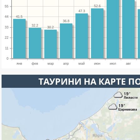
52.6
55
47.3
41.5
44
36.8
32.2
33
30.2
22
11
0
янв
фев
мар
апр
май
июн
июл
авг
ТАУРИНИ НА КАРТЕ П