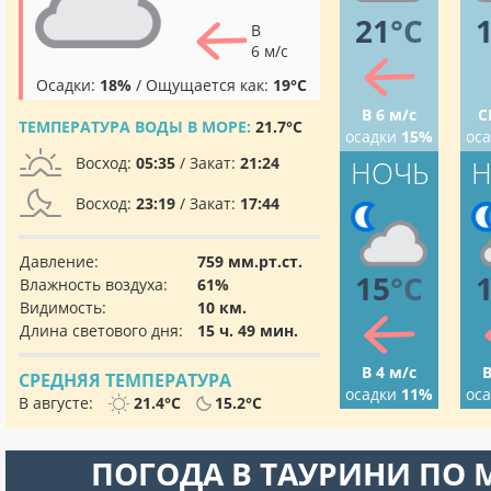
21
°C
В
6 м/с
Осадки:
18%
/ Ощущается как:
19°C
В 6 м/с
С
ТЕМПЕРАТУРА ВОДЫ В МОРЕ:
21.7°C
осадки
15%
ос
Восход:
05:35
/ Закат:
21:24
НОЧЬ
Н
Восход:
23:19
/ Закат:
17:44
Давление:
759 мм.рт.ст.
15
°C
Влажность воздуха:
61%
Видимость:
10 км.
Длина светового дня:
15 ч. 49 мин.
В 4 м/с
В
СРЕДНЯЯ ТЕМПЕРАТУРА
осадки
11%
ос
В августе:
21.4°C
15.2°C
ПОГОДА В ТАУРИНИ ПО