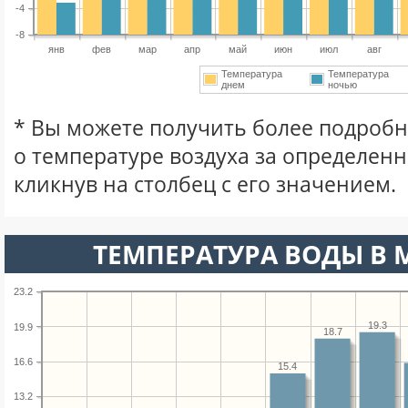
-4
-8
янв
фев
мар
апр
май
июн
июл
авг
Температура
Температура
днем
ночью
* Вы можете получить более подро
о температуре воздуха за определен
кликнув на столбец с его значением.
ТЕМПЕРАТУРА ВОДЫ В М
23.2
19.3
19.9
18.7
16.6
15.4
13.2