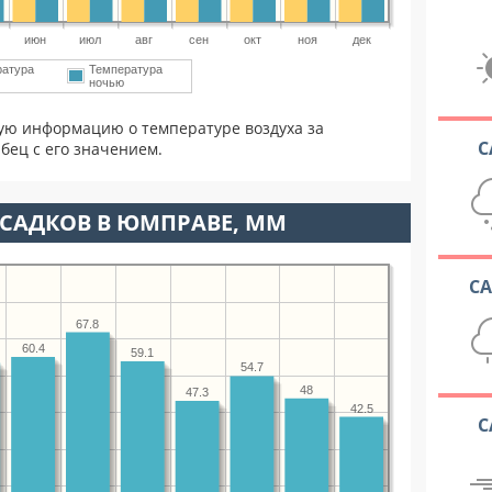
июн
июл
авг
сен
окт
ноя
дек
ратура
Температура
ночью
ую информацию о температуре воздуха за
С
бец с его значением.
САДКОВ В ЮМПРАВЕ, ММ
С
67.8
60.4
59.1
54.7
48
47.3
42.5
С