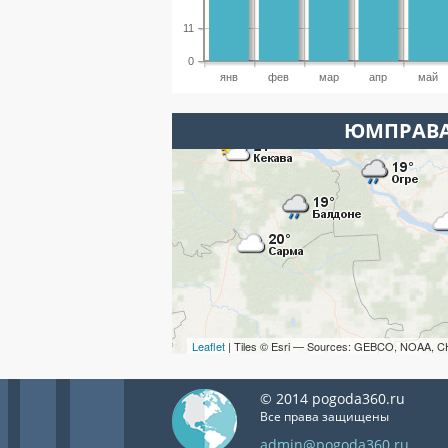
11
0
янв
фев
мар
апр
май
ЮМПРАВА
Leaflet
| Tiles © Esri — Sources: GEBCO, NOAA, C
© 2014 pogoda360.ru
Все права защищены
admin@pogoda360.ru