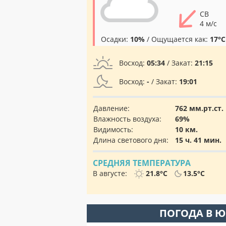
СВ
4 м/с
Осадки:
10%
/ Ощущается как:
17°C
Восход:
05:34
/ Закат:
21:15
Восход:
-
/ Закат:
19:01
Давление:
762 мм.рт.ст.
Влажность воздуха:
69%
Видимость:
10 км.
Длина светового дня:
15 ч. 41 мин.
СРЕДНЯЯ ТЕМПЕРАТУРА
В августе:
21.8°C
13.5°C
ПОГОДА В 