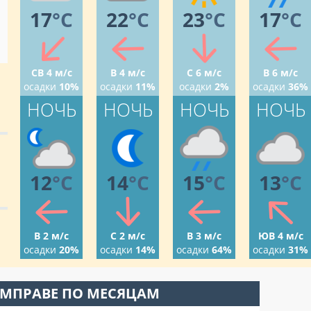
17
°C
22
°C
23
°C
17
°C
СВ 4 м/с
В 4 м/с
С 6 м/с
В 6 м/с
осадки
10%
осадки
11%
осадки
2%
осадки
36%
НОЧЬ
НОЧЬ
НОЧЬ
НОЧЬ
12
°C
14
°C
15
°C
13
°C
В 2 м/с
С 2 м/с
В 3 м/с
ЮВ 4 м/с
осадки
20%
осадки
14%
осадки
64%
осадки
31%
ЮМПРАВЕ ПО МЕСЯЦАМ