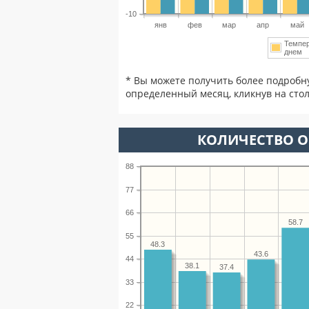
-10
янв
фев
мар
апр
май
Темпе
днем
* Вы можете получить более подробн
определенный месяц, кликнув на стол
КОЛИЧЕСТВО О
88
77
66
58.7
55
48.3
43.6
44
38.1
37.4
33
22