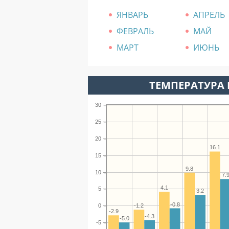
ЯНВАРЬ
АПРЕЛЬ
ФЕВРАЛЬ
МАЙ
МАРТ
ИЮНЬ
ТЕМПЕРАТУРА 
30
25
20
16.1
15
9.8
10
7.
4.1
5
3.2
-0.8
-1.2
0
-2.9
-4.3
-5.0
-5