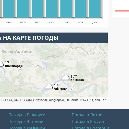
июн
июл
авг
сен
окт
ноя
дек
 НА КАРТЕ ПОГОДЫ
HS, OSU, UNH, CSUMB, National Geographic, DeLorme, NAVTEQ, and Esri
Погода в Беларуси
Погода в Литве
Погода в Эстонии
Погода в России
Погода в Румынии
Погода в Болгарии