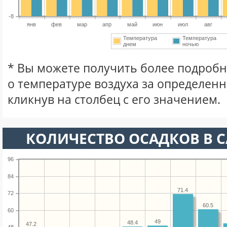
-8
янв
фев
мар
апр
май
июн
июл
авг
Температура
Температура
днем
ночью
* Вы можете получить более подро
о температуре воздуха за определен
кликнув на столбец с его значением.
КОЛИЧЕСТВО ОСАДКОВ В С
96
84
71.4
72
60.5
60
49
48.4
47.2