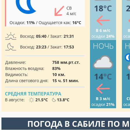
18
°C
СВ
4 м/с
Осадки:
11%
/ Ощущается как:
16°C
В 6 м/с
В
Восход:
05:40
/ Закат:
21:31
осадки
24%
ос
НОЧЬ
Н
Восход:
23:23
/ Закат:
17:53
Давление:
758 мм.рт.ст.
Влажность воздуха:
83%
14
°C
Видимость:
10 км.
Длина светового дня:
15 ч. 51 мин.
СРЕДНЯЯ ТЕМПЕРАТУРА
В 3 м/с
С
В августе:
21.5°C
13.8°C
осадки
21%
ос
ПОГОДА В САБИЛЕ ПО 