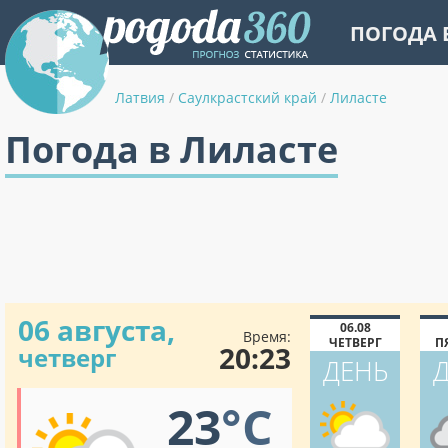
ПОГОДА 
Латвия
/
Саулкрастский край
/
Лиласте
Погода в Лиласте
06 августа,
06.08
Время:
ЧЕТВЕРГ
П
20:23
четверг
ДЕНЬ
23
°C