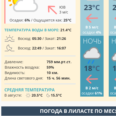
23
°C
ЮВ
3 м/с
Осадки:
6%
/ Ощущается как:
25°C
В 5 м/с
В
ТЕМПЕРАТУРА ВОДЫ В МОРЕ:
21.4°C
осадки
4%
ос
Восход:
05:30
/ Закат:
21:26
НОЧЬ
Н
Восход:
22:49
/ Закат:
16:07
Давление:
759 мм.рт.ст.
18
°C
Влажность воздуха:
59%
Видимость:
10 км.
Длина светового дня:
15 ч. 56 мин.
В 2 м/с
В
СРЕДНЯЯ ТЕМПЕРАТУРА
осадки
61%
ос
В августе:
20.5°C
15.5°C
ПОГОДА В ЛИЛАСТЕ ПО МЕ