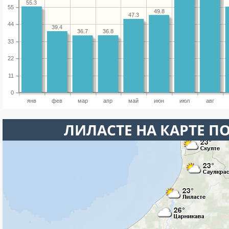
55.3
55
49.8
47.3
44
39.4
36.8
36.7
33
22
11
0
янв
фев
мар
апр
май
июн
июл
авг
ЛИЛАСТЕ НА КАРТЕ П