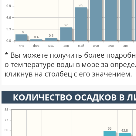
9.5
9.9
6.6
3.8
3.3
1.8
0.8
0.4
0.0
янв
фев
мар
апр
май
июн
июл
авг
* Вы можете получить более подро
о температуре воды в море за опред
кликнув на столбец с его значением.
КОЛИЧЕСТВО ОСАДКОВ В Л
88
77
65
66
62.8