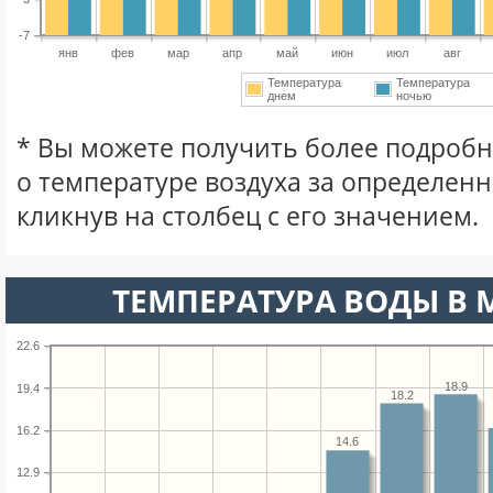
-7
янв
фев
мар
апр
май
июн
июл
авг
Температура
Температура
днем
ночью
* Вы можете получить более подро
о температуре воздуха за определен
кликнув на столбец с его значением.
ТЕМПЕРАТУРА ВОДЫ В М
22.6
18.9
19.4
18.2
16.2
14.6
12.9