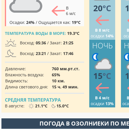
20
°C
В
6 м/с
Осадки:
24%
/ Ощущается как:
19°C
В 8 м/с
В
ТЕМПЕРАТУРА ВОДЫ В МОРЕ:
19.3°C
осадки
14%
ос
Восход:
05:36
/ Закат:
21:25
НОЧЬ
Н
Восход:
23:21
/ Закат:
17:46
Давление:
760 мм.рт.ст.
15
°C
Влажность воздуха:
65%
Видимость:
10 км.
Длина светового дня:
15 ч. 49 мин.
В 4 м/с
В
СРЕДНЯЯ ТЕМПЕРАТУРА
осадки
13%
ос
В августе:
21.1°C
15.0°C
ПОГОДА В ОЗОЛНИЕКИ ПО М