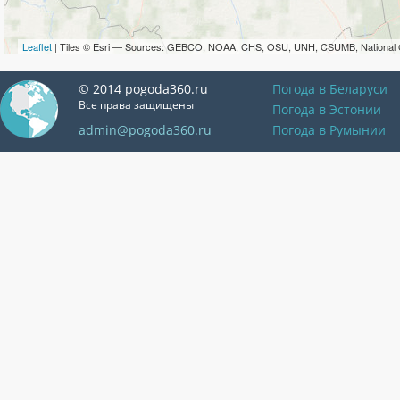
Leaflet
| Tiles © Esri — Sources: GEBCO, NOAA, CHS, OSU, UNH, CSUMB, National 
© 2014 pogoda360.ru
Погода в Беларуси
Все права защищены
Погода в Эстонии
admin@pogoda360.ru
Погода в Румынии