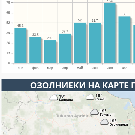
77.3
78
65
60
52
51.7
52
45.1
37.7
39
33.5
29.3
26
13
0
янв
фев
мар
апр
май
июн
июл
авг
ОЗОЛНИЕКИ НА КАРТЕ