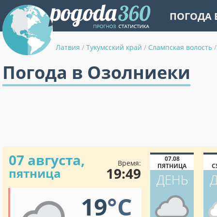
ПОГОДА 
Латвия
/
Тукумсский край
/
Слампская волость
/
Погода в Озолниеки
07 августа,
07.08
Время:
ПЯТНИЦА
С
19:49
пятница
ДЕНЬ
19
°C