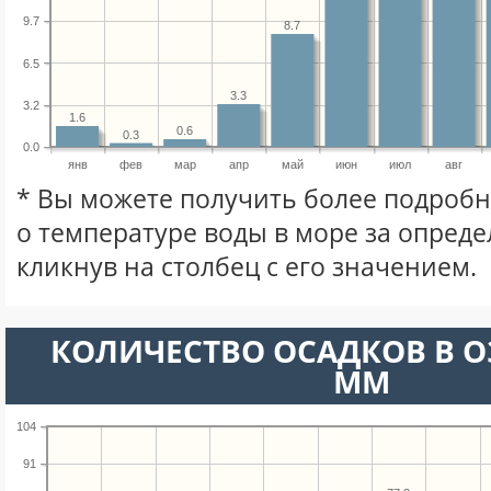
9.7
8.7
6.5
3.3
3.2
1.6
0.6
0.3
0.0
янв
фев
мар
апр
май
июн
июл
авг
* Вы можете получить более подро
о температуре воды в море за опред
кликнув на столбец с его значением.
КОЛИЧЕСТВО ОСАДКОВ В 
ММ
104
91