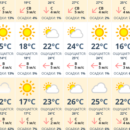
13°C
19°C
26°C
27°C
27°C
25°C
С
СВ
С
СВ
СВ
С
3 м/с
3 м/с
4 м/с
5 м/с
4 м/с
4 м
ДКИ:
13%
ОСАДКИ:
4%
ОСАДКИ:
1%
ОСАДКИ:
1%
ОСАДКИ:
2%
ОСАДКИ:
5
°C
18
°C
22
°C
24
°C
22
°C
16
°
ЩАЕТСЯ:
ОЩУЩАЕТСЯ:
ОЩУЩАЕТСЯ:
ОЩУЩАЕТСЯ:
ОЩУЩАЕТСЯ:
ОЩУЩАЕТ
14°C
18°C
24°C
25°C
24°C
16°C
В
В
В
В
В
В
4 м/с
5 м/с
5 м/с
5 м/с
5 м/с
3 м
ДКИ:
13%
ОСАДКИ:
5%
ОСАДКИ:
1%
ОСАДКИ:
1%
ОСАДКИ:
1%
ОСАДКИ:
2
°C
17
°C
23
°C
26
°C
25
°C
22
°
ЩАЕТСЯ:
ОЩУЩАЕТСЯ:
ОЩУЩАЕТСЯ:
ОЩУЩАЕТСЯ:
ОЩУЩАЕТСЯ:
ОЩУЩАЕТ
12°C
17°C
24°C
26°C
26°C
22°C
В
С
С
С
С
СЗ
1 м/с
1 м/с
2 м/с
4 м/с
4 м/с
4 м
ДКИ:
42%
ОСАДКИ:
7%
ОСАДКИ:
2%
ОСАДКИ:
2%
ОСАДКИ:
6%
ОСАДКИ: