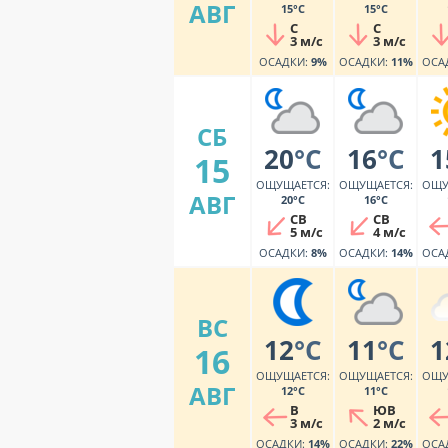
АВГ
15°C
15°C
С
С
3 м/с
3 м/с
ОСАДКИ:
9%
ОСАДКИ:
11%
ОСА
СБ
20
°C
16
°C
1
15
ОЩУЩАЕТСЯ:
ОЩУЩАЕТСЯ:
ОЩУ
АВГ
20°C
16°C
СВ
СВ
5 м/с
4 м/с
ОСАДКИ:
8%
ОСАДКИ:
14%
ОСА
ВС
12
°C
11
°C
1
16
ОЩУЩАЕТСЯ:
ОЩУЩАЕТСЯ:
ОЩУ
АВГ
12°C
11°C
В
ЮВ
3 м/с
2 м/с
ОСАДКИ:
14%
ОСАДКИ:
22%
ОСА