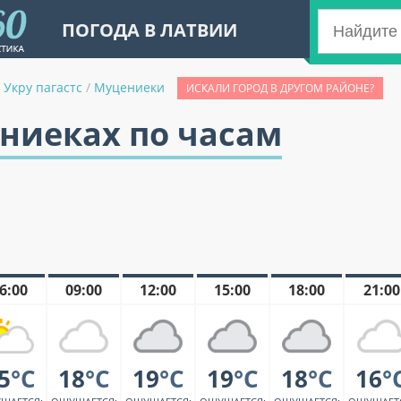
ПОГОДА В ЛАТВИИ
Укру пагастс
/
Муцениеки
ИСКАЛИ ГОРОД В ДРУГОМ РАЙОНЕ?
ниеках по часам
6:00
09:00
12:00
15:00
18:00
21:00
5
°C
18
°C
19
°C
19
°C
18
°C
16
°