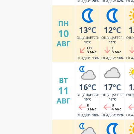
ОСАДКИ:
20%
ОСАДКИ:
42%
ОСА
ПН
13
°C
12
°C
1
10
ОЩУЩАЕТСЯ:
ОЩУЩАЕТСЯ:
ОЩУ
АВГ
12°C
11°C
СВ
С
3 м/с
3 м/с
ОСАДКИ:
13%
ОСАДКИ:
14%
ОСА
ВТ
16
°C
17
°C
1
11
ОЩУЩАЕТСЯ:
ОЩУЩАЕТСЯ:
ОЩУ
АВГ
16°C
17°C
В
В
3 м/с
4 м/с
ОСАДКИ:
18%
ОСАДКИ:
27%
ОСА